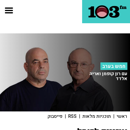
חמש בערב
עם רון קופמן ואריה
אלדד
ראשי
|
תוכניות מלאות
|
RSS
|
פייסבוק