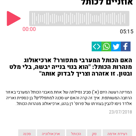
אוזניים לכותל
00:00
05:15
האם הכותל המערבי מתפורר? ארכיאולוג
מנהרות הכותל: "הוא בנוי בנייה יבשה, בלי מלט
ובטון. זו אזהרה וצריך לבדוק אותה"
המדינה רעשה היום (א') סביב נפילתה של אחת מאבני הכותל המערבי באזור
הרחבה המשותפת. איך זה קרה והאם יש סכנה למתפללים? בן כספית ואריה
אלדד ניסו להבין בעזרתו של פרופ' דן בהט, ארכיאולוג מנהרות הכותל.
23/07/2018
רעידת אדמה
נזק
הכותל
ארכאולוגיה
סכנה