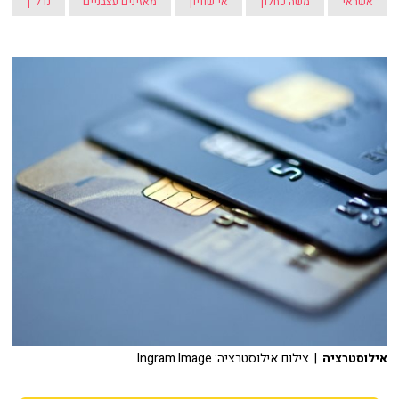
אשראי
משה כחלון
אי שוויון
מאזינים עצבניים
נדל"ן
אילוסטרציה
| צילום אילוסטרציה: Ingram Image