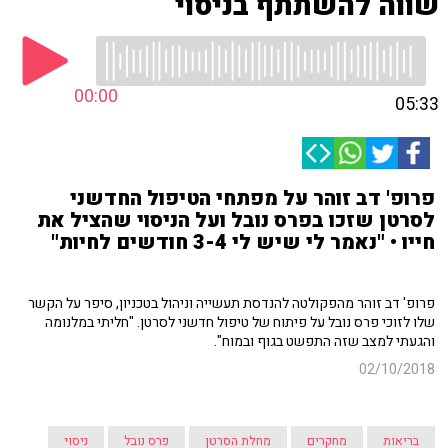
שווה להשתתף בניסוי
00:00
05:33
פרופ' דב זוהר על מפתחי הטיפול החדשני
לסרטן שזכו בפרס נובל ועל הניסוי שהציל את
חייו • "נאמר לי שיש לי 3-4 חודשים לחיות"
פרופ' דב זוהר מהפקולטה להנדסת תעשייה וניהול בטכניון, סיפר על הקשר
שלו לזוכי פרס נובל על פיתוח של טיפול חדשני לסרטן. "חליתי במלנומה
והגעתי למצב שזה התפשט בגוף ובמוח".
02/10/2018
בריאות
מחקרים
מחלת הסרטן
פרס נובל
ניסוי