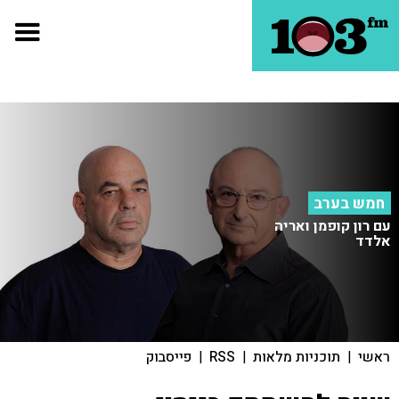
חמש בערב
עם רון קופמן ואריה
אלדד
ראשי
|
תוכניות מלאות
|
RSS
|
פייסבוק