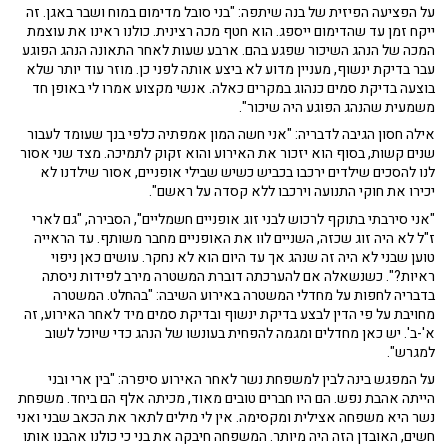
על הפציעה הפיזית של בנה שיתפה: "בני סובל מדימום במוח ושבר באגן. זה
ייקח זמן עד שהדימום ייספג. הוא חטף מכה רצינית. כולנו ראינו את עוצמת
המכה של הנהג השיכור שפגע בהם. ארבע שעות לאחר התאונה הנהג הפוגע
עבר בדיקת ינשוף, מעניין מדוע לא ביצע אותה לפני כן. מוזר עוד יותר שלא
בוצעה בדיקת סמים כנהוג במקרים כאלה. אנשי מקצוע אמרו לי באופן חד
משמעית שהנהג הפוגע היה שיכור".
אילה חסון הגיבה לדבריה: "אני חשה המון אמפתיה כלפי בנך שעומד לעבור
שנים קשות, בסוף הוא יזכור את האירוע והוא זקוק לתמיכה. מצד שני אסור
לנו להסכים שילדים ירכבו בכביש כשיש שבילי אופניים, אסור שילדנו לא
יכירו את חוקי התנועה וירכבו ללא קסדה על ראשם".
"אני סירבתי בתוקף לרכוש לבני זוג אופניים חשמליים", הסבירה, "גם לארי
ז"ל לא היה זוג שכזה, השניים לוו את האופניים מחבר משותף. עד הראייה
טוען שבני לא היה זה שנהג אך עד היום הוא לא נחקר. עושים כאן ניפוי
ראיות?". כשנשאלה אם להערכתה דוברת המשטרה מירב לפידות ניסתה
בדבריה לחפות על מחדלי המשטרה באירוע השיבה: "בהחלט. המשטרה
מחויבת על פי הדין לבצע בדיקת ינשוף ובדיקת סמים מיד לאחר האירוע, זה
א'-ב'. יש כאן מחדלים ומגמה להפחית בעונשו של הנהג כדי שיוכל לשוב
למגרש".
על המפגש בינה לבין למשפחת נשר לאחר האירוע סיפרה: "בין ארי ובני
הייתה אהבת נפש. הם היו חברים טובים מאוד, מכיתה אלף הם ביחד. משפחת
נשר היא משפחה אצילית ומקסימה. אין לי מילים לתאר את הכאב שבני ואני
חשים, האובדן הזה היה מיותר. המשפחה חיבקה את בני כי כולנו אהבנו אותו