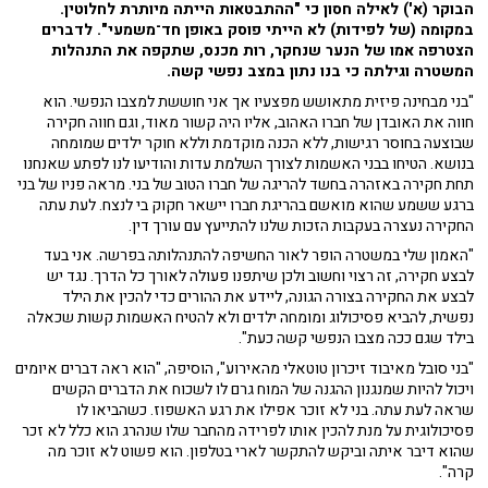
הבוקר (א') לאילה חסון כי "ההתבטאות הייתה מיותרת לחלוטין.
במקומה (של לפידות) לא הייתי פוסק באופן חד־משמעי". לדברים
הצטרפה אמו של הנער שנחקר, רות מכנס, שתקפה את התנהלות
המשטרה וגילתה כי בנו נתון במצב נפשי קשה.
"בני מבחינה פיזית מתאושש מפצעיו אך אני חוששת למצבו הנפשי. הוא
חווה את האובדן של חברו האהוב, אליו היה קשור מאוד, וגם חווה חקירה
שבוצעה בחוסר רגישות, ללא הכנה מוקדמת וללא חוקר ילדים שמומחה
בנושא. הטיחו בבני האשמות לצורך השלמת עדות והודיעו לנו לפתע שאנחנו
תחת חקירה באזהרה בחשד להריגה של חברו הטוב של בני. מראה פניו של בני
ברגע ששמע שהוא מואשם בהריגת חברו יישאר חקוק בי לנצח. לעת עתה
החקירה נעצרה בעקבות הזכות שלנו להתייעץ עם עורך דין.
"האמון שלי במשטרה הופר לאור החשיפה להתנהלותה בפרשה. אני בעד
לבצע חקירה, זה רצוי וחשוב ולכן שיתפנו פעולה לאורך כל הדרך. נגד יש
לבצע את החקירה בצורה הגונה, ליידע את ההורים כדי להכין את הילד
נפשית, להביא פסיכולוג ומומחה ילדים ולא להטיח האשמות קשות שכאלה
בילד שגם ככה מצבו הנפשי קשה כעת".
"בני סובל מאיבוד זיכרון טוטאלי מהאירוע", הוסיפה, "הוא ראה דברים איומים
ויכול להיות שמנגנון ההגנה של המוח גרם לו לשכוח את הדברים הקשים
שראה לעת עתה. בני לא זוכר אפילו את רגע האשפוז. כשהביאו לו
פסיכולוגית על מנת להכין אותו לפרידה מהחבר שלו שנהרג הוא כלל לא זכר
שהוא דיבר איתה וביקש להתקשר לארי בטלפון. הוא פשוט לא זוכר מה
קרה".