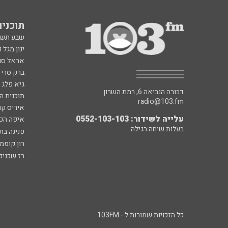
תוכניות fm
שבע תש
ינון מגל 
אראל סג"
ברק סרי 
גיא פלג
דבורה הנביאה 6, רמת השרון
תוכנית ה
radio@103.fm
איריס קו
עלייה לשידור: 0552-103-103
איפה הכ
בעלות שיחה רגילה
פנינה בת
רון קופמ
רז שכניק
כל הזכויות שמורות ל - 103FM