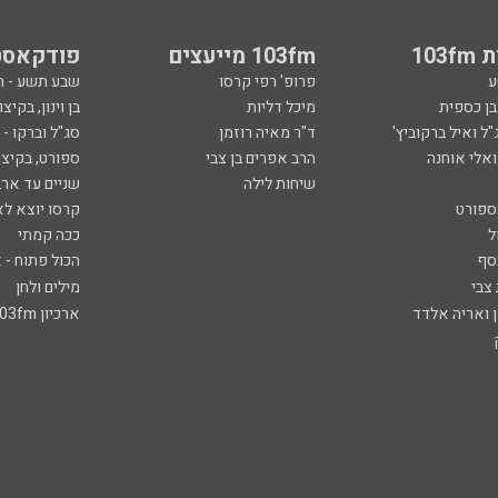
103
103fm מייעצים
פודקאסט
ע
פרופ' רפי קרסו
שבע תשע - 
ובן כספית
מיכל דליות
בן וינון, בקיצו
ל ואיל ברקוביץ'
ד"ר מאיה רוזמן
סג"ל וברקו -
ואלי אוחנה
הרב אפרים בן צבי
ספורט, בקיצו
שיחות לילה
שניים עד ארב
ספורט
קרסו יוצא לא
ל
ככה קמתי
סף
הכול פתוח - א
 צבי
מילים ולחן
ן ואריה אלדד
ארכיון 103fm