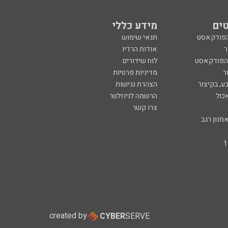
ים
מידע כללי
הפודקאסט
תנאי שימוש
ר
אודות הרדיו
 הפודקאסט
לוח שידורים
ר
מדיניות פרטיות
ע, בקיצור
הצהרת נגישות
כול
הרשמה לניוזלטר
צרו קשר
מנון רגב
created by
CYBER
SERVE