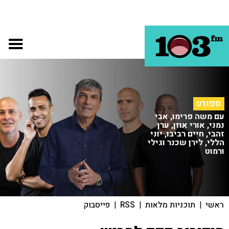
ספורט
עם משה פרימו, אבי
נמני, אורי אוזן, ערן
זהבי, חיים רביבו, יוני
הללי, לירן שכנר וגילי
ורמוט
ראשי
|
תוכניות מלאות
|
RSS
|
פייסבוק