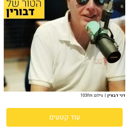
דני דבורין
| צילום: 103fm
עוד קטעים