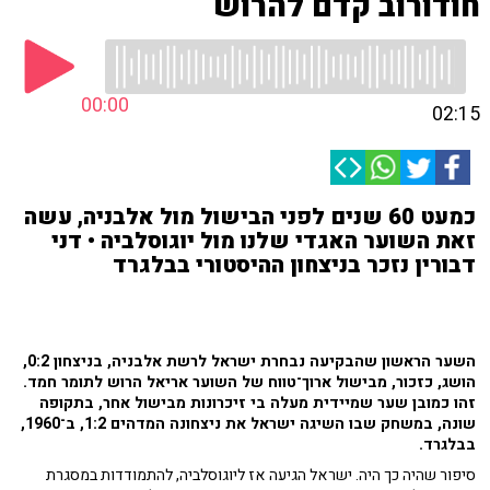
חודורוב קדם להרוש
00:00
02:15
כמעט 60 שנים לפני הבישול מול אלבניה, עשה
זאת השוער האגדי שלנו מול יוגוסלביה • דני
דבורין נזכר בניצחון ההיסטורי בבלגרד
השער הראשון שהבקיעה נבחרת ישראל לרשת אלבניה, בניצחון 0:2,
הושג, כזכור, מבישול ארוך־טווח של השוער אריאל הרוש לתומר חמד.
זהו כמובן שער שמיידית מעלה בי זיכרונות מבישול אחר, בתקופה
שונה, במשחק שבו השיגה ישראל את ניצחונה המדהים 1:2, ב־1960,
בבלגרד.
סיפור שהיה כך היה. ישראל הגיעה אז ליוגוסלביה, להתמודדות במסגרת