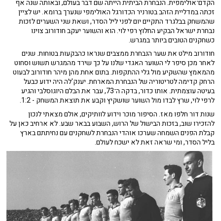
הקדם־אולימפית. הנבחרת הביתית הייתה שם דבר בעולם, ובאותה שנה אף
זכתה במדליית הזהב בטורניר הכדורגל האולימפי שנערך ברומא. יש לציין
שהמשחק בבלגרד התקיים יום לפני ליל הסדר, ושאת שני השערים לזכות
נבחרת ישראל הבקיע החלוץ רפי לוי. הוא והשוער יעקב חודורוב צוינו
כשחקנים הטובים ביותר במגרש.
חודורוב מילט את שער הנבחרת ממצבים שנראו כהבקעות בטוחות. שנים
לאחר מכן סיפר לי השוער האגדי שלנו על כך שירד מהמגרש תשוש וסחוט
מהמאמץ שהשקיע מול גלי ההתקפות. בתום אחת מהן מיהר חודורוב לבעוט
הרחק קדימה לטריטוריה של הנבחרת המארחת. יענק'לה היה ידוע כבעל
בעיטה עוצמתית. אותו כדור, בדקה ה־73, עבר את הבלם היוגוסלבי והגיע
לרפי לוי, שרץ לבדו מול השוער שושקיץ וקבע את תוצאת המשחק - 1:2.
שנות דור חלפו מאז. הסיפור מוכר וידוע לוותיקים, אולם מצאתי לנכון
להזכירו שוב, בזכות הבישול של הרוש, השבוע בבאר שבע. לא ארחיב כאן על
קבלת הפנים השמחה שערכו אוהדי הנבחרת לשחקנים עם נחיתתם בארץ
בליל הסדר, ומי שראה זאת לא ישכח לעולם.