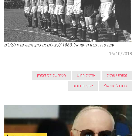
עשו סדר. נבחרת ישראל, 1960 // צילום ארכיון: משה פרידן/לע"מ
16/10/2018
נבחרת ישראל
אריאל הרוש
הטור של דני דבורין
כדורגל ישראלי
יעקב חודורוב