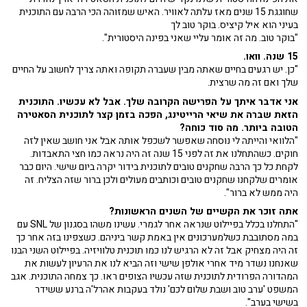
שחוגגת 15 שנים מאז עלתה לאוויר. האיש שמזוהה הכי הרבה עם התוכנית
בעיני הוא איל קיציס. בוקר טוב לך
"בוקר טוב. מה זה אומר עליי שאני בפינה היסטורית".
15 שנה. וואו.
"כן. יש רגעים בחיים שאתה מבין שעברה תקופה ואתה צריך לחשוב על החיים
שלך ואם זה מה שרצית.
אני אדבר איתך על הפרישה הקרובה שלך. אבל לא עכשיו. התוכנית
הזאת שברה את שיאי הרייטינג, הפכה בזמן קצר לתוכנית הסאטירה
הטובה ביותר. מה סוד כוחה?
"הלוואי והייתה לי נוסחה שאפשר לשכפל אותה אבל אני חושב שאין לזה
חוקים. כשהתחלנו את זה לפני 15 שנה זה היה נראה כמו חצי התאבדות.
לקחת כל כך הרבה שחקנים טובים לתוכנית בידור יקרה ביום שישי. היום כבר
אומרים שלקחנו שחקנים טובים וכותבים מעולים ולכן ברור שזה הצליח. זה
היה ממש לא ברור".
אתה זוכר את הקשיים של השנים הראשונות?
"התחלנו בכלל בפיילוט שנראה אחר לגמרי. עשינו משהו בסגנון של SNL עם
במה מסתובבת כשלמערכונים אין באמת קשר ביניהם. כשצפינו בזה אחר כך
זה היה מצחיק אבל זה לא הרגיש לנו כמו תוכנית טלוויזיה. בפיילוט השני הבנו
שאנחנו נשדר מיד אחרי אולפן שישי וזה הביא לנו את הרעיון לעשות את
המהדורה הפרודית לתוכנית שזה עכשיו הצופים ראו. כך צמחה התוכנית. אגב
המשפט 'ערב טוב ושבת שלום לכם' נולד בעקבות אהרל'ה ברנע ששידר
בשישי בערב".