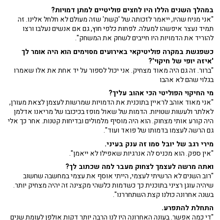
במהלך השנים הללו היו לחצים פוליטיים למתן דמויות?
"אני מניח שהיו, ייאמר לזכותה של 'קשת' שזה מעולם לא חלחל אלינו. זה
תמיד נעצר איפשהו למעלה. לפחות כלפי חוץ, גם אם אנשים נעלבו ורצו
להוריד את הדמויות היו חייבים לשחק את המשחק".
כשפגשת במקרה פוליטיקאי באירועים מסוימים הוא היה אומר לך
'איזה יופי של חיקוי'?
"ברור. זה גם היה מאוד מצחיק. אני יכול לספור על יד אחת את אלו שאמרו
בגלוי שהם לא אהבו
מי החיקוי הפוליטי הכי אהוב עליך?
"אני מאוד אוהב לראיין בתוכנית את הדמויות שמרשות לעצמן לצאת מעורן,
לאלתר ולעשות שטויות. הדמות של שאול מופז בכיכובו של מריאנו אדלמן
היה קורע אותי מצחוק. הוא היה מוסיף מלמולים ובדיחות קטנות. אחר כך אלי
גם הרשה לעצמו בדמותו של פואד ועוד".
מירי רגב של יובל סמו זה ענק בעיני.
"אין ספק. הוא מכניס לה אנרגיות שאפילו לא ייאמן".
ואתה מרשה לעצמך לצחוק מעבר למה שכתוב לך?
"רוב השנים לא הרשיתי לעצמי, הייתי אוסף את עצמי במחשבה שחשוב
שיהיה עוגן רציני בתוכנית כך כשדמות כלשהי מקצינה זה יהיה מצחיק יותר.
בשנה אחרונה כולנו קצת השתחררנו".
התחלת להתפרע.
"די כמה אפשר. בעונה האחרונה היו לנו הרבה יותר דקות אולפן לעומת שנים