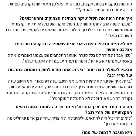
קודמות בעקבות בעיות תקציב. כשדקות האולפן מתארחות נקרעים מצחוק
הרבה יותר. כמה אפשר להחזיק?"
איך אתה רואה את הפוליטיקה מבחינת הצחוקים והמערכונים?
"משנה לשנה הרבה יותר קשה לנו. הפוליטיקה הופכת להיות יותר קיצונית
ומשתמשת בתוכנית כדי לגרוף קולות. ואנחנו שאמורים להקצין עוד יותר כבר
קשה לנו מאוד".
אם לא היית עכשיו בפגרה אני מניח שאופירה וברקו היו מככבים
אצלכם חופשי
"נכון אבל זה קורה לנו בכל פגרה. אנחנו מתכתבים עם עצמנו ואומרים 'איזה
באסה שאנחנו לא באוויר'. חומרים תמיד יש במדינה הקטנה שלנו".
עכשיו לשאלה קצת יותר רצינית: אתה מודע לחוק הנאמנות בתרבות
של מירי רגב?
"ברור. איך אפשר לא להיות מודע. אני חושב שזה רע מאוד. אני חושב שזה
רע מאוד שמישהו מרגיש שצריך לעגן דבר כזה בחוק. אתה יודע איפה חוק
כזה מתחיל אבל לא יודע איפה חוק כזה נגמר ומי יחליט לשים קו אדום באיזו
נקודה. זה רע מאוד וככה לא מתנהלת דמוקרטיה".
מה היה קורה אם 'ארץ נהדרת' הייתה צריכה לעמוד בסטנדרטים
המקצועיים של מירי רגב?
"לימים זה יכול היה להתאים, ולימים לא. לא צריך שיהיה בן אדם שיחליט מה
נכון ומה לא נכון"
היא מגיבה לדמות של סמו?