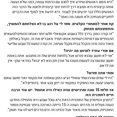
"היא מסוג האנשים שיודע איך לחגוג עם הדמות עצמה, כמה שלא נעשה
אותה קיצונית היא תמצא דרך להיות יותר קיצונית ולחגוג על הדבר הזה.
האנשים הללו כבר יודעים איך לעבוד. היא יודעת איך למנף את הדברים
לחיוביים מבחינה ולא משנה מה נאמר".
קח אותי למאחורי הקלעים. ספר לי על רגע בו לא הצלחתם להמשיך,
והתפוצצתם מצחוק.
"זה קורה המון. בדרך כלל בשבוע אקטואלי חלש יותר ואנחנו נכנסים לנושאים
תרבותיים עם דמויות נישתיות אנחנו תמיד מאבדים את זה. הקהל באולפן
מאוד נהנה מזה והקהל בבית מקבל טעימה. זה קורה כמעט כל שבוע שלישי
אם אודי עתיד לפרוש מה יהיה?
"אני לא חושב שהוא פורש אבל בלוחות זמנים שלו זה מתנגש. אתה באמת
חושב שכשנרצה לעשות משהו על אורן חזן הוא לא יבוא? בוודאי שכן- אין
מה לדאוג
ומתי אתה פורש?
"היו לי שנים שהרגשתי שאולי הגיע הזמן שאפנה את מקומי ואני חושב שאם
מישהו יעשה את התפקיד במקומי זה ייתן צבע אחר. בינתיים לא".
אז חלפו 15 שנה ומרגישים שזה כאילו היה אתמול. יש עוד הרבה
חיים לתוכנית הזו.
"היתרון והחיסרון של התוכנית הזאת היא שכל שבוע היא מתחילה מחדש.
כשזה מצליח זה מדהים. העונה ה-15 הייתה הארוכה ביותר מבחינת מספר
התוכניות, חששתי מזה מאוד אבל נהנינו וזה זרם מדהים ויש לנו עוד חשק".