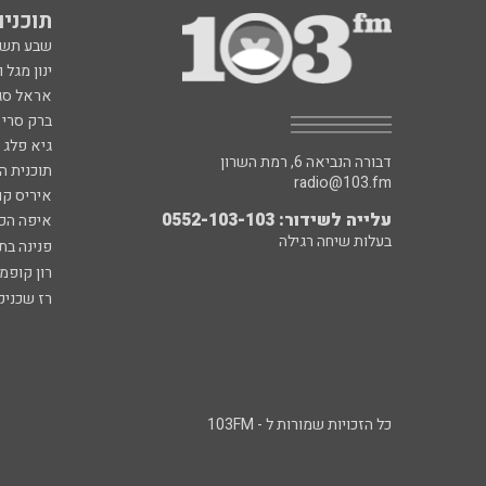
תוכניות fm
שבע תש
ינון מגל 
אראל סג"
ברק סרי 
גיא פלג
דבורה הנביאה 6, רמת השרון
תוכנית ה
radio@103.fm
איריס קו
עלייה לשידור: 0552-103-103
איפה הכ
בעלות שיחה רגילה
פנינה בת
רון קופמ
רז שכניק
כל הזכויות שמורות ל - 103FM