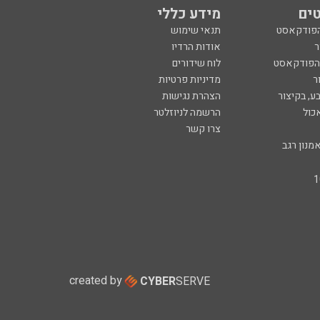
ים
מידע כללי
הפודקאסט
תנאי שימוש
ר
אודות הרדיו
 הפודקאסט
לוח שידורים
ר
מדיניות פרטיות
ע, בקיצור
הצהרת נגישות
כול
הרשמה לניוזלטר
צרו קשר
מנון רגב
created by
CYBER
SERVE