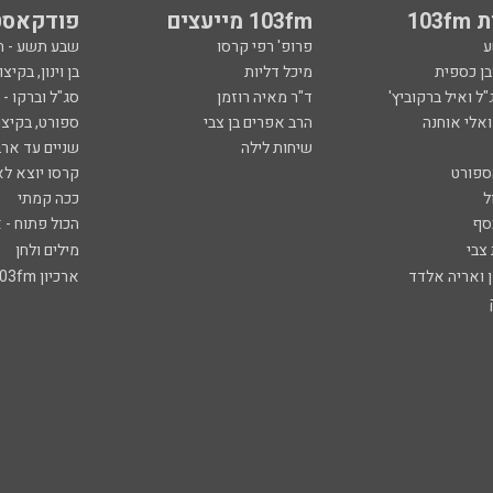
103
103fm מייעצים
פודקאסט
ע
פרופ' רפי קרסו
שבע תשע - 
ובן כספית
מיכל דליות
בן וינון, בקיצו
ל ואיל ברקוביץ'
ד"ר מאיה רוזמן
סג"ל וברקו -
ואלי אוחנה
הרב אפרים בן צבי
ספורט, בקיצו
שיחות לילה
שניים עד ארב
ספורט
קרסו יוצא לא
ל
ככה קמתי
סף
הכול פתוח - א
 צבי
מילים ולחן
ן ואריה אלדד
ארכיון 103fm