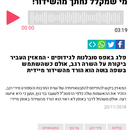
מי שמקלל נחתך מהשידור!
00:00
03:19
פלג באפס סובלנות לגידופים • המאזין העביר
ביקורת על השרה רגב, אולם כשהשתמש
בשפה בוטה הוא הורד מהשידור מיידית
המאזין ביקש להתייחס להתבטאויותיה של שרת התרבות והספורט מירי רגב,
הזכיר את ההאשמות שלה כלפי הרמטכ"ל לשעבר בני גנץ, וטען כי היא אישה
רעה. אולם משהחל לדבר באופן לא ראוי הוא הורד מהשידור באופן מיידי.
20/11/2018
קללות
מירי רגב
בני גנץ
התבטאויות