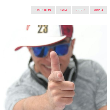
בריאות
חיסונים
הומור
מגפת החצבת