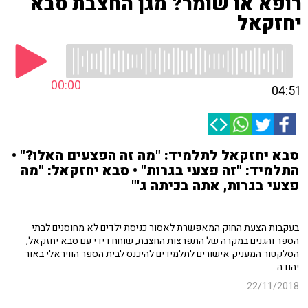
רופא או שומר? מגן החצבת סבא
יחזקאל
00:00
04:51
סבא יחזקאל לתלמיד: "מה זה הפצעים האלו?" •
התלמיד: "זה פצעי בגרות" • סבא יחזקאל: "מה
פצעי בגרות, אתה בכיתה ג'"
בעקבות הצעת החוק המאפשרת לאסור כניסת ילדים לא מחוסנים לבתי
הספר והגנים במקרה של התפרצות החצבת, שוחח דידי עם סבא יחזקאל,
הסלקטור המעניק אישורים לתלמידים להיכנס לבית הספר הוויראלי באור
יהודה.
22/11/2018