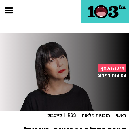
איפה הכסף
עם ענת דוידוב
ראשי
|
תוכניות מלאות
|
RSS
|
פייסבוק