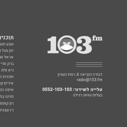
תוכניות fm
שבע תש
ינון מגל 
אראל סג"
ברק סרי 
גיא פלג
דבורה הנביאה 6, רמת השרון
תוכנית ה
radio@103.fm
איריס קו
עלייה לשידור: 0552-103-103
איפה הכ
בעלות שיחה רגילה
פנינה בת
רון קופמ
רז שכניק