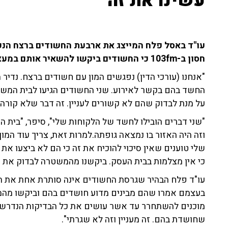
עשינו את זה'"
חסון ב-103fm כי החשודים ביקשו להשאיר אותם במעצר עד שתתברר האמת.
"אנחנו (עורכי הדין) נפגשים המון עם חשודים ברצח. נדיר
החשד בהם בקשר לאירוע. שני החשודים הגיעו לבית המשפ
על מנת לבדוק שהם לא קשורים לעניין. זה דבר שלא קורה
"שני דברים הובילו לחשד של הלקוחות שלי", סיפר, "בית 
וזה היה האזור בו נמצאה גופתה.למרות זאת, צריך עוד המו
שלי טוענים שאין סיכוי להוכיח את זה כי הם לא ביצעו את
כי אין מצלמות בבית העסק. ביקשנו מהמשטרה לבדוק את ה
עו"ד פלח הבהיר שגרסת החשודים אינה סותרת אחת את הש
בעצמם אמרו שהם מבינים מדוע חושדים בהם וביקשו מה
מוכנים להשתחרר עד אשר עושים את כל הבדיקות הנדרשו
שחושדת בהם. זה מעניין וזה לא שגרתי".