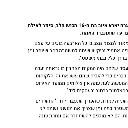
עו"ד באסל פלח המייצג את ארבעת החשודים ברצח הנערה יארא איוב בת ה-16 מגוש חלב, סיפר לאילה
 מאוד למצוא מצב בו כל הארבעה בוכים על עצם
ט אתמול וביקשו שיתנו למשטרה כמה שיותר זמן
 בדרך כלל בבתי משפט".
העסק שלהם היה המקום האחרון בו נראתה יערה
ן דברים כדי להוכיח שהם עשו את זה. הלקוחות
 המעשה. לעת עתה אין צילומים ממועד האירוע
מצלמות ברחוב ובעסקים ליד".
נייה למרות שהעריך שנעצרו יחד: "החשודים
משטרה כמה זמן שצריך את הנושא ושהם לא
ת. הם לא מוכנים להשתחרר אם נותרת עננה