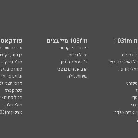
103
103fm מייעצים
פודקאסט
ע
פרופ' רפי קרסו
שבע תשע - 
ובן כספית
מיכל דליות
בן וינון, בקיצו
ל ואיל ברקוביץ'
ד"ר מאיה רוזמן
סג"ל וברקו -
ואלי אוחנה
הרב אפרים בן צבי
ספורט, בקיצו
שיחות לילה
שניים עד ארב
ספורט
קרסו יוצא לא
ל
ככה קמתי
סף
הכול פתוח - א
 צבי
מילים ולחן
ן ואריה אלדד
ארכיון 103fm