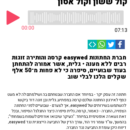
קול ששון וקול אסון
00:00
07:13
חברת החתונות easywed קרסה והותירה זוגות
רבים ללא מענה • גלית, אשר אמורה להתחתן
בעוד שבועיים, סיפרה כי לא פחות מ־50 אלף
שקלים הלכו לבלי שוב
חתונה זה עסק יקר - במיוחד אם החברה שבטחתם בה ושילמתם לה לא מעט
כסף לאירגון החתונה שלכם קרסה במפתיע; גלית ובן זוגה דוד ביקשו
להשתמש בשירותים של easywed, אך לצערם - שבועיים לפני החתונה
הצפויה, החברה - כאמור, קרסה; גלית סיפרה כיצד התגלגל הסיפור, ובכל
זאת נשארה אופטימית במיוחד: "העיקר שיבואו אורחים לשמוח בשמחתי";
בהמשך, עו"ד עומר ניר הוד, עורך הדין של התביעה הייצוגית נגד easywed,
דיווח היכן עומדת התביעה נגד החברה.