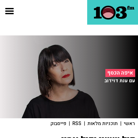
איפה הכסף
עם ענת דוידוב
ראשי
|
תוכניות מלאות
|
RSS
|
פייסבוק