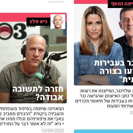
פה הכסף
גיא פלג
ר בעבירות
ו בצורה
ת"
חזרה לתשובה
שלזינגר, המייצגת את רשות
אבודה?
ל כתב האישום שהגישה נגד
ת בעבירות של תיאומי מכרזים
שירותי הסעות
המאזינה שיתפה בסיפור משפחתי
0
והעבירה ביקורת: "הרבנים מסביב נ
באבי את ציפורניהם וגזלו ממנו את
• גיא: "זה לא אומר דבר על החרדים
13/09/2023