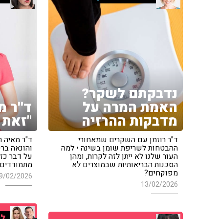
נדבקתם לשקר?
האמת המרה על
ד''ר מ
מדבקות ההרזיה
"זאת 
ד"ר רוזמן עם השקרים שמאחורי
ד"ר מאיה ר
ההבטחות לשריפת שומן בשינה • למה
והונאה ברש
העור שלנו לא ייתן לזה לקרות, ומהן
על דבר כזה"
הסכנות הבריאותיות שבמוצרים לא
מתמודדים
מפוקחים?
9/02/2026
13/02/2026
לי