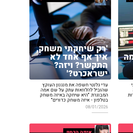
'רק שיחקתי משחק,
מה
איך אף אחד לא
התקשר? ויזה?
ישראכרט?'
עדי גלנטי חשפה את מנגנון העוקץ
שהוביל להלוואות עתק על שם אמה
ות
המבוגרת: "היא שיחקה באיזה משחק
בטלפון - איזה משחק כדורים"
08/01/2026
איפה הכסף