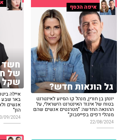
אי
איפה הכסף
חשד ל
של חצ
שקל
גל הונאות חדש?
איילה ביטו
יונתן בן חורין, מנהל קו הסיוע לאינטרנט
באר שבע ע
בטוח של איגוד האינטרנט הישראלי, על
אנשים ולא
ההונאה החדשה: "מטרגטים אנשים שהם
הון"
מנהלי דפים בפייסבוק"
3/09/2024
22/08/2024