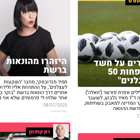
ורט
היזהרו מהונאות
ים על חשד
ברשת
של לפחות 50
לנים"
תמיר מנדובסקי, מחבר 'השקעות
לעצלנים', על ההתחזות אליו ולידוע
ים אפרת פורשר ('וואלה')
אחרים דרך הונאות ברשת: "בוקר בה
 ד''ר מאיר גלבוע, לשעבר
אחד שלחו לי פרסומים שלא אני כ
ר המדינה למאבק בשחיתות,
08/07/2025
פרשת ההונאה
2
רון קופמן