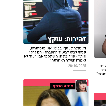
זהירות: עוקץ
ד', נפלה לעוקץ בביט: "אני פנסיונרית,
פניתי לביט לביטול ההעברה - הם זרקו
אותי" • עו"ד בת חן משינסקי אבן: "עוד לא
נאמרה המילה האחרונה"
נים
28/10/2025
יר
תבתי"
איפה הכסף