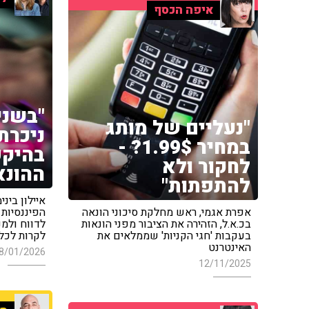
איפה הכסף
"בשני
"נעליים של מותג
ניכרת
במחיר 1.99$? -
בהיקפ
לחקור ולא
ההונא
להתפתות"
איילון ביני
אפרת אגמי, ראש מחלקת סיכוני הונאה
הפיננסיות 
בכ.א.ל, הזהירה את הציבור מפני הונאות
לדווח ולמנ
בעקבות 'חגי הקניות' שממלאים את
לקרות לכל
האינטרנט
8/01/2026
12/11/2025