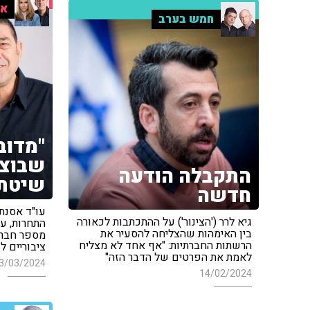
אי
חמש בערב
"מדוב
שבוצע
התקבלה הודעה
שיטתי
חדשה
עו"ד אסנת 
גיא לרר ('הצינור') על ההתכתבות לכאורה
התחרות, ע
בין האימהות שהצליחה להסעיר את
מספר חברו
הרשתות החברתיות: "אף אחד לא מצליח
ציבוריים ל
לאמת את הפרטים של הדבר הזה"
3/03/2024
14/02/2024