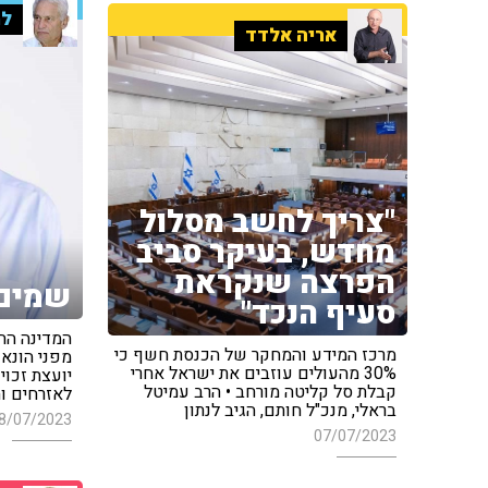
למ
אריה אלדד
"צריך לחשב מסלול
מחדש, בעיקר סביב
הפרצה שנקראת
שמים 
סעיף הנכד"
המדינה הח
מרכז המידע והמחקר של הכנסת חשף כי
מפני הונאו
30% מהעולים עוזבים את ישראל אחרי
יועצת זכוי
קבלת סל קליטה מורחב • הרב עמיטל
לאזרחים ות
בראלי, מנכ"ל חותם, הגיב לנתון
8/07/2023
07/07/2023