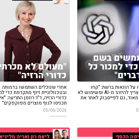
משים בשם
כדי למכור כל
"מעולם לא מכרתי
דברים"
כדורי הרזיה"
 על הונאות ברשת: "קחו
אחרי שנוכלים השתמשו בדמותה
בחשבון שצריך להיזהר מ-AI ומשימוש לא
ובטכנולוגיית זיוף מתקדמת כדי למ
מאוד, גם לפייסבוק לאתר את
כדורי הרזיה, ד"ר רוזמן התריעה: "אל
תכניסו לגוף מוצרים מפוקפקים"
05/06/2026
0
פה הכסף
ליאת רון ואריה מליניא