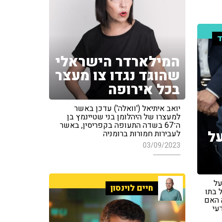
ד
המילארדר הישראלי
שהוגד נגדו צו מעצר
בכל אירופה
יואב איתיאל ('וואלה') עדכן באשר
למעצרו של היהלומן בני שטיינמץ בן
ה־67 בשדה התעופה בקפריסין, באשר
על
לעבירות חמורות ברומניה
03/09/2023
על
חיים לוינסון
 בתו
ה האם
עי