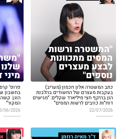
"המשטרה ורשות
המסים מתכוונות
"משת
לבצע מעצרים
שלנו 
נוספים"
מיני 
כתב המשטרה אלון חכמון (מעריב)
פרופ' קרסו
בעקבות מעצרם של החשודים בהלבנת
הון בהיקף חצי מיליארד שקלים: "מגישים
הוגן. קשה 
דוח"ות כוזבים לרשות המסים"
המקור"
5/06/2026
22/07/2026
ד"ר מאיה רוזמן
אי