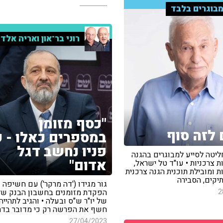
בוגרים בלבד
רוני בר־און ואריה אלד
"כסף מזומן
לזה סוף
במספרים כאלו - 
פניו נחשב דגל
ליטה לסייע למבוגרים בהגנה
אדום"
ת צרכניות • עו"ד טל ישראל,
ות ומובילת תוכנית הגנה צרכנית
יקים, הסבירה
גור מגידו ('דה מרקר') עם חשיפה 
2
הפקדת מזומנים בחשבון הבנק של
של יו"ר ש"ס ובעלה • והגיב לתהיי
חשף את הפרשה רק כי מדובר בדר
27/04/2023