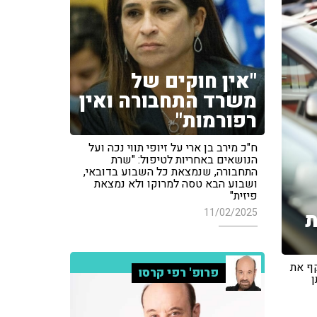
"אין חוקים של
משרד התחבורה ואין
רפורמות"
ח"כ מירב בן ארי על זיופי תווי נכה ועל
הנושאים באחריות לטיפול: "שרת
התחבורה, שנמצאת כל השבוע בדובאי,
ושבוע הבא טסה למרוקו ולא נמצאת
פיזית"
11/02/2025
ת
קף את
פרופ' רפי קרסו
ן