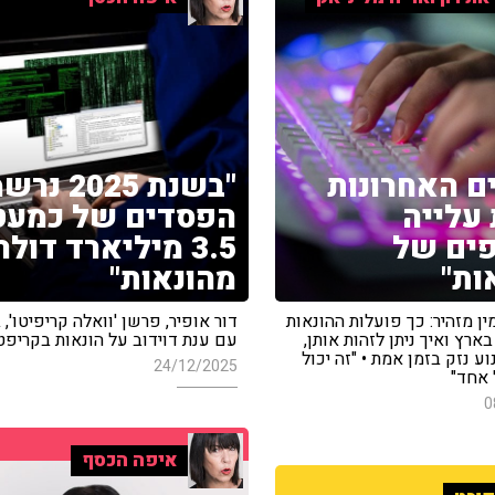
ם האחרונות
"בשנת 2025 נ
 עלייה
הפסדים של כמעט
ים של
3.5 מיליארד דולר
ות"
מהונאות"
מין מזהיר: כך פועלות ההונאות
דור אופיר, פרשן 'וואלה קריפיטו',
בארץ ואיך ניתן לזהות אותן,
עם ענת דוידוב על הונאות בקריפט
וע נזק בזמן אמת • "זה יכול
24/12/2025
 אחד"
0
איפה הכסף