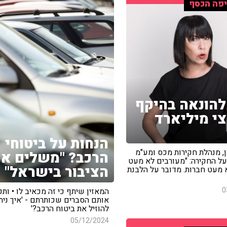
פה הכסף
הונאה בהיקף
י מיליארד
הנחות על ביטוחי
ן, מנהלת חקירות מכס ומע"מ
הרכב? "משלים א
ל החקירה: "מעורבים לא מעט
הציבור בישראל"
 מעט חברות. מדובר על הלבנת
0
המאזין שיתף כי זה מכאיב לו • ות
אותם הסברים שכותרתם - 'איך נית
להוזיל את ביטוח הרכב?'
05/12/2024