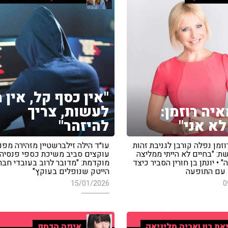
"אין כסף קל, אין 
איה רוזמן:
לעשות, צריך
לא אני"
להיזהר"
וזמן נפלה קורבן לגניבת זהות
עו״ד הילה זילברשטיין מזהירה מפני
ת: "בחיים לא הייתי ממליצה
עוקצים סביב משיכת כספי פנסיה
 • יונתן בן חורין הסביר כיצד
מוקדמת: "מדובר לרוב בעובדי חבר
 עם התופעה
הייטק שנופלים בעוקץ"
15/01/2026
0
את רון ואריה מליניאק
איפה הכסף