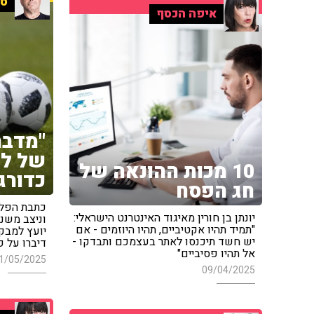
ספ
איפה הכסף
"מדבר
10 מכות ההונאה של
כדורג
חג הפסח
כתבת הפליל
יונתן בן חורין מאיגוד האינטרנט הישראלי:
וניצב משנה
"תמיד תהיו אקטיביים, תהיו היוזמים - אם
יועץ למבק
יש חשד תיכנסו לאתר בעצמכם ותבדקו -
דיברו על 
אל תהיו פסיביים"
1/05/2025
09/04/2025