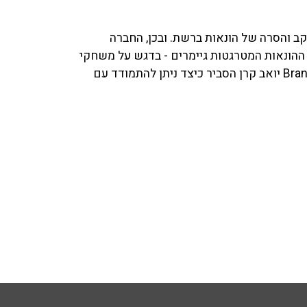
Brand מתמחה בניטור מעקב והסרה של הונאות ברשת. ובכן, החברה
ההונאות המטרגטות גיימרים - בדגש על משחקי
המטאוורס. בשיחה עם ליאת רון ב־103fm, מנכ"ל BrandShield יואב קרן הסביר כיצד ניתן להתמודד עם