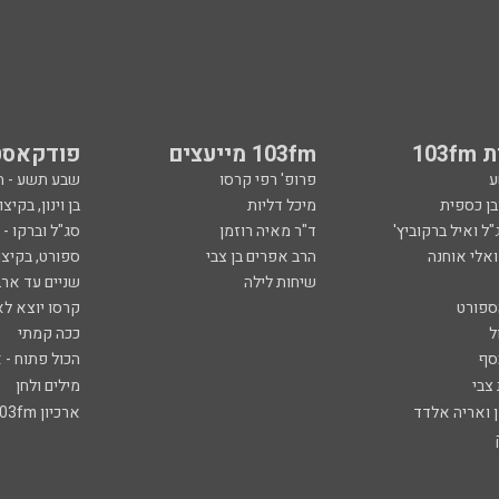
103
103fm מייעצים
פודקאסט
ע
פרופ' רפי קרסו
שבע תשע - 
ובן כספית
מיכל דליות
בן וינון, בקיצו
ל ואיל ברקוביץ'
ד"ר מאיה רוזמן
סג"ל וברקו -
ואלי אוחנה
הרב אפרים בן צבי
ספורט, בקיצו
שיחות לילה
שניים עד ארב
ספורט
קרסו יוצא לא
ל
ככה קמתי
סף
הכול פתוח - א
 צבי
מילים ולחן
ן ואריה אלדד
ארכיון 103fm