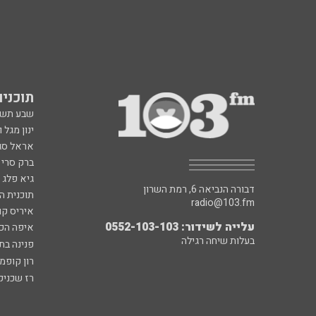
תוכניות fm
שבע תש
ינון מגל 
אראל סג"
ברק סרי 
גיא פלג
דבורה הנביאה 6, רמת השרון
תוכנית ה
radio@103.fm
איריס קו
עלייה לשידור: 0552-103-103
איפה הכ
בעלות שיחה רגילה
פנינה בת
רון קופמ
רז שכניק