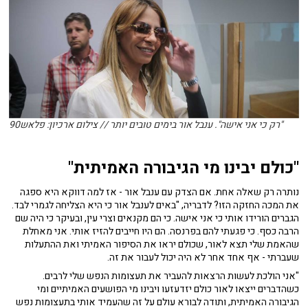
"רק כי אני אישה". ענבל אור בימים טובים יותר // צילום ארכיון: פלאש90
"כולם יבינו מי הגיבורה האמיתית"
נותרה רק שאלה אחת. אם הצדק עם ענבל אור - אז למה דווקא היא ספגה
את המכה החזקה הזו? לדבריה, "באים לענבל אור כי היא הצליחה לגמרי לבד.
הגברים הורידו אותי כי אני אישה. כי הם מקנאים וצרי עין, ובעיקר כי היה שם
הרבה כסף. כי פגעתי להם בפרנסה. הם היו חייבים להזיז אותי. אני מאחלת
שהאמת שלי תצא לאור, שכולם יראו את הסיפור האמיתי ואת ההתעלות
שעברתי - אף אחד אחר לא היה יכול לעבור את זה.
"אני הולכת לעשות הרצאות להעביר את תעצומות הנפש שלי לרבים.
כשהדברים ייצאו לאור כולם יזדעזעו ויבינו מי הפושעים האמיתיים ומי
הגיבורה האמיתית, ותודה לבורא עולם על זה שהעמיד אותי בתעצומות נפש