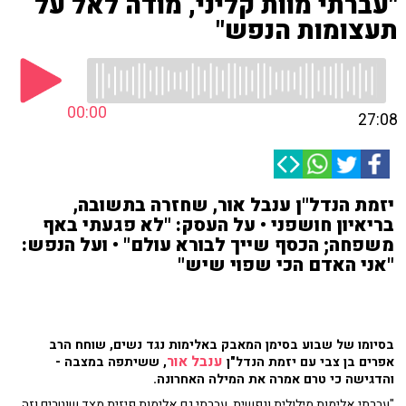
"עברתי מוות קליני, מודה לאל על
תעצומות הנפש"
00:00
27:08
יזמת הנדל"ן ענבל אור, שחזרה בתשובה,
בריאיון חושפני • על העסק: "לא פגעתי באף
משפחה; הכסף שייך לבורא עולם" • ועל הנפש:
"אני האדם הכי שפוי שיש"
בסיומו של שבוע בסימן המאבק באלימות נגד נשים, שוחח הרב
ענבל אור
אפרים בן צבי עם יזמת הנדל"ן
, ששיתפה במצבה -
והדגישה כי טרם אמרה את המילה האחרונה.
"עברתי אלימות מילולית ונפשית, עברתי גם אלימות פיזית מצד שוטרים וזה