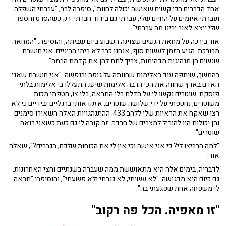
אחד הדברים הכי קשים שאישה יכולה לחוות", סיפרה לרב, "עברתי השפלה
ועברתי איומים על החיים שלי, עברתי גם בידוד חברתי. רק כשהסרט והספר
שלי ייצא לאור יבינו מה עברתי".
אור בירכה על מחאת הנשים שצוינה השבוע ביום שביתה, והוסיפה: "המחאה
מבורכת. הגיע הזמן לעשות סוף, אנחנו כבר לא בימי הביניים. אני חושבת
שנשים הן מנהיגות מדהימות, צריך לתת להן את קדמת הבמה".
בהמשך, שיתפה עוד באלימות שחוותה על גופה ובנפשה. "אני חושבת שאני
האדם בארץ שחווה את הכי הרבה אלימות שיש. התעללו בי אלימות בלתי
פוסקת. שוטרים נקשו לי על הדלת בלי התראה, בלי צו, חטפתי מכות
משוטרים, נחטפתי על ידי שלושה שוטרים, אזקו אותי ברגליים ובידיים כי לא
רצו שאקח את הראיות שלי ללהב 433. ההתנהגויות האלה השאירו סימנים
והן יכולות היו להוביל למצבים של חרדה. זה קורה לי גם כעת כשאני רואה
שוטרים".
"למה הרביצו לי? כי אני אישה וכי אין לי את הכוחות שלכם, הגברים?", שאלה
אור.
לדבריה, בימים אלה היא מתאוששת ממה שעברה בשנתיים וחצי האחרונות.
גם כיום היא מדגישה: "לא עשיתי, לא גנבתי ולא פשעתי", והוסיפה: "תראה
לי משפחה אחת שפגעתי בה".
"זו מאפיה. הכל פה רקוב"