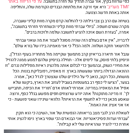
על פי הדיווח באתר
כפי שדווח בקיץ, אור עברה תהליך של חזרה בתשובה.
'TMI מעריב'
היא אף זרקה את מלתחת הבגדים הקודמת שלה, והחליפה
אותה באחת חדשה וצנועה.
בשיחה עם הרב בן צבי גילתה כי להחלטה קדם מקרה מוות קליני שעברה,
מקרה שטרם חשפה. "ביולי עברתי מוות קליני וכשחזרתי חזרתי בתשובה",
אמרה, "בעזרת השם אזכה להגיע לתשובה שלמה ולזכות ברבים".
לדבריה, "אין אדם בעולם הזה שהיה מסוגל לעבור את מה שאני עברתי
ולהישאר חזקה ושלווה. ולמה הכל? כי אני מאמינה בידו של בורא עולם".
ענבל אור תיארה בריאיון קרב מתמשך שקיימה מול מתחריה בענף הנדל"ן,
וניסיון בלתי פוסק, עד לימים אלה - תחילה בניסיון שלהם למנוע ממנה להוזיל
את מחירי השוק, ובהמשך כדי לבלום אותה מלהציג ראיות מפלילות נגדם. "זו
ההונאה הגדולה ביותר שנעשתה בארץ. זו מאפיה, רפובליקת בננות. הכל
מושחת, הכל רקוב, כואב לי על הילדים שלנו שנצטרך לגדל כאן", אמרה
בצער, "הציעו לי כסף רב במעטפות בשביל לעזוב את הארץ, ביקשו שלא
אפיל את המאפיה במדינה. אמרתי לאותו אדם 'תוריד את הכיפה, תתבייש
לך'. זו מדינה מתוקנת? אתה יודע שרוצחים חפים מפשע בגלל כסף, ורוצה
שאסע מכאן כדי לא לחשוף את הראיות? הלוואי שיגידו שאני פושעת - כי
אז אני אציג את האמת".
לשאלת הרב לגבי מצב בריאותה הנפשית של אור, השיבה כי הוא תקין.
"עברתי ועדות פסיכיאטריות. אני הבנאדם הכי שפוי בארץ. ניסו להציג אותי
אחרת כדי להגיד שהראיות שלי לא קבילות".