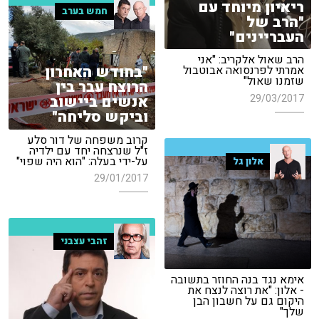
ריאיון מיוחד עם
חמש בערב
"הרב של
העבריינים"
הרב שאול אלקריב: "אני
"בחודש האחרון
אמרתי לפרנסואה אבוטבול
שזמנו שאול"
הרוצח עבר בין
29/03/2017
אנשים ביישוב
וביקש סליחה"
קרוב משפחה של דור סלע
ז"ל שנרצחה יחד עם ילדיה
על-ידי בעלה: "הוא היה שפוי"
אלון גל
29/01/2017
זהבי עצבני
אימא נגד בנה החוזר בתשובה
- אלון: "את רוצה לנצח את
היקום גם על חשבון הבן
שלך"