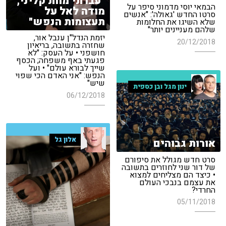
"עברתי מוות קליני,
הבמאי יוסי מדמוני סיפר על
מודה לאל על
סרטו החדש 'גאולה': "אנשים
תעצומות הנפש"
שלא השיגו את החלומות
שלהם מעניינים יותר"
יזמת הנדל"ן ענבל אור,
20/12/2018
שחזרה בתשובה, בריאיון
חושפני • על העסק: "לא
פגעתי באף משפחה; הכסף
שייך לבורא עולם" • ועל
הנפש: "אני האדם הכי שפוי
שיש"
ינון מגל ובן כספית
06/12/2018
אלון גל
אורות גבוהים
סרט חדש מגולל את סיפורם
של דור שני לחוזרים בתשובה
• כיצד הם מצליחים למצוא
את עצמם בנבכי העולם
החרדי?
05/11/2018