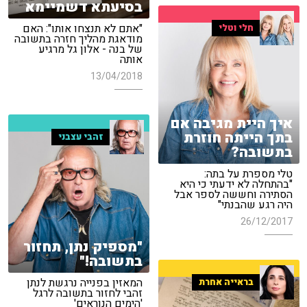
בסיעתא דשמיימא
"אתם לא תנצחו אותו": האם
חלי וטלי
מודאגת מהליך חזרה בתשובה
של בנה - אלון גל מרגיע
אותה
13/04/2018
איך היית מגיבה אם
בתך הייתה חוזרת
זהבי עצבני
בתשובה?
טלי מספרת על בתה:
"בהתחלה לא ידעתי כי היא
הסתירה וחששה לספר אבל
היה רגע שהבנתי"
26/12/2017
"מספיק נתן, תחזור
בתשובה!"
המאזין בפנייה נרגשת לנתן
בראייה אחרת
זהבי לחזור בתשובה לרגל
'הימים הנוראים'