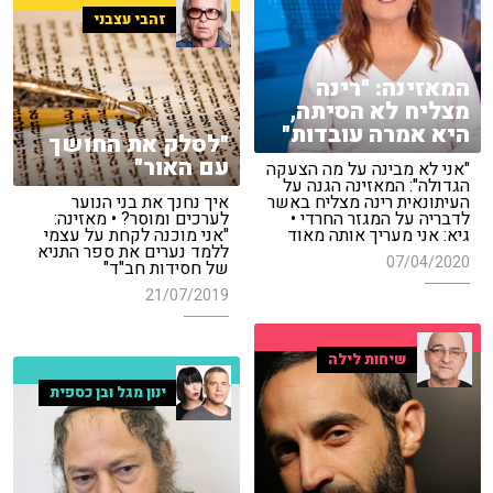
זהבי עצבני
המאזינה: "רינה
מצליח לא הסיתה,
היא אמרה עובדות"
"לסלק את החושך
עם האור"
"אני לא מבינה על מה הצעקה
הגדולה": המאזינה הגנה על
איך נחנך את בני הנוער
העיתונאית רינה מצליח באשר
לערכים ומוסר? • מאזינה:
לדבריה על המגזר החרדי •
"אני מוכנה לקחת על עצמי
גיא: אני מעריך אותה מאוד
ללמד נערים את ספר התניא
07/04/2020
של חסידות חב"ד"
21/07/2019
שיחות לילה
ינון מגל ובן כספית