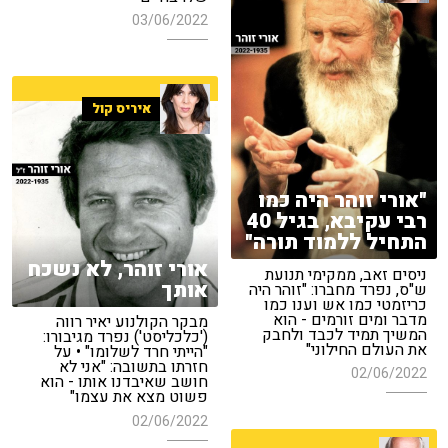
03/06/2022
איריס קול
"אורי זוהר היה כמו
רבי עקיבא, בגיל 40
התחיל ללמוד תורה"
אורי זוהר, לא נשכח
ניסים זאב, ממקימי תנועת
אותך
ש"ס, נפרד מחברו: "זוהר היה
כריזמטי כמו אש וענו כמו
מדבר ומים זורמים - הוא
מבקר הקולנוע יאיר רווה
המשיך תמיד לכבד ולחבק
('כלכליסט') נפרד מגיבורו:
את העולם החילוני"
"הייתי חרד לשלומו" • על
חזרתו בתשובה: "אני לא
02/06/2022
חושב שאיבדנו אותו - הוא
פשוט מצא את עצמו"
02/06/2022