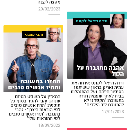
מקצה לקצה
20/02/2023
ורדה רזיאל ז'קונט
זהבי עצבני
אהבה מתגברת על
הכול
תחזרו בתשובה
ורדה רזיאל ז'קונט אירחה את
ותהיו אנשים טובים
עמית ואריק בראון ששיתפו
בסיפור חייהם ועל ההתנהלות
בבית לאחר שעמית חזרה
המאזין על משפט הסיום
בתשובה: "הקפדנו לא
שנוהג זהבי להגיד בסוף כל
להתווכח ליד הילדים"
תוכנית: "תהיו אנשים טובים
לפי הוראות היצרן" • זהבי
17/01/2023
בתגובה: "תהיו אנשים טובים
לפי ההוראות שלי"
18/09/2022