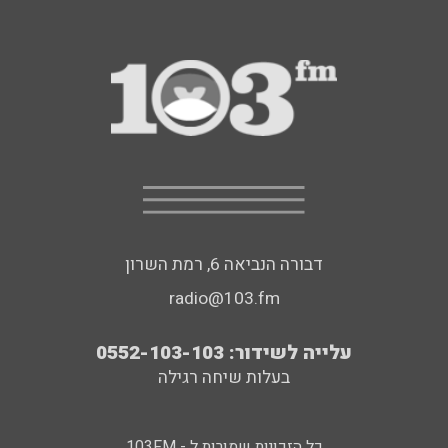
דבורה הנביאה 6, רמת השרון
radio@103.fm
עלייה לשידור: 0552-103-103
בעלות שיחה רגילה
כל הזכויות שמורות ל - 103FM