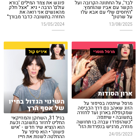
לבד', על החתונה הקרובה ועל
פוגש את צמד המילים 'בורא
הקשר עם אביו שהוחמץ:
עולם' הרבה • גיא: "אצל חלק
"היחסים שלי עם אבא עלו
מהאנשים אני רואה את
על שרטון"
החזרה בתשובה כדבר מבורך"
15/05/2024
13/08/2025
מרסל מוסרי
איריס קול
ארון הסודות
השינוי הגדול בחייו
מרסל שיתפה בסיפור על
של אסף הרץ
הזוג שאהב גם דרך הכביסה
שמקופלת בארון ועד לחזרה
בתשובה • שיתפה:
בגיל 31, השחקן והמוזיקאי
"כשהופרדו עברה בו תחושה
החליט לחזור בתשובה וכעת
מוזרה, מרגיש בנפרדות הזו"
הוא הוציא שיר חדש - 'איש
פשוט' • הוא סיפר על
24/05/2023
ההחלטה לשנות את חייו