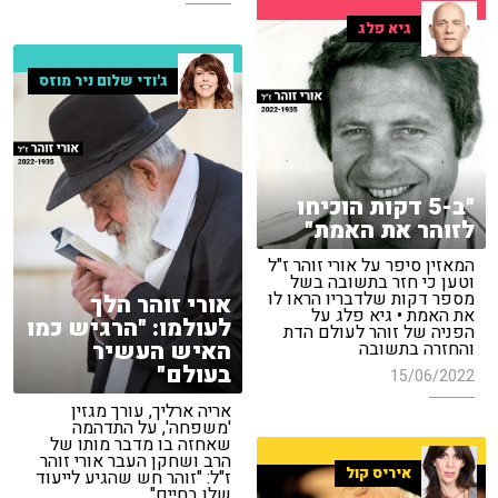
גיא פלג
ג'ודי שלום ניר מוזס
"ב-5 דקות הוכיחו
לזוהר את האמת"
המאזין סיפר על אורי זוהר ז"ל
וטען כי חזר בתשובה בשל
מספר דקות שלדבריו הראו לו
אורי זוהר הלך
את האמת • גיא פלג על
לעולמו: "הרגיש כמו
הפניה של זוהר לעולם הדת
האיש העשיר
והחזרה בתשובה
בעולם"
15/06/2022
אריה ארליך, עורך מגזין
'משפחה', על התדהמה
שאחזה בו מדבר מותו של
הרב ושחקן העבר אורי זוהר
איריס קול
ז"ל: "זוהר חש שהגיע לייעוד
שלו בחיים"