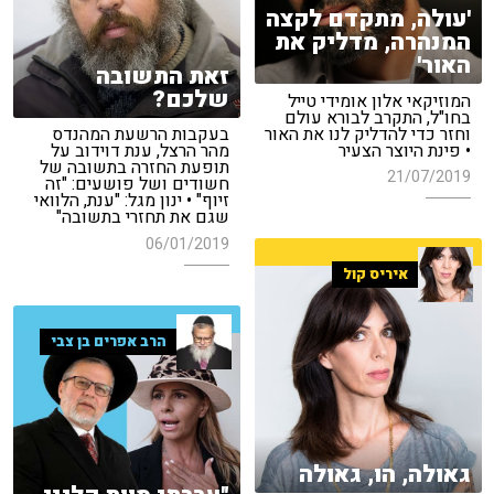
'עולה, מתקדם לקצה
המנהרה, מדליק את
האור'
זאת התשובה
שלכם?
המוזיקאי אלון אומידי טייל
בחו"ל, התקרב לבורא עולם
וחזר כדי להדליק לנו את האור
בעקבות הרשעת המהנדס
• פינת היוצר הצעיר
מהר הרצל, ענת דוידוב על
תופעת החזרה בתשובה של
21/07/2019
חשודים ושל פושעים: "זה
זיוף" • ינון מגל: "ענת, הלוואי
שגם את תחזרי בתשובה"
06/01/2019
איריס קול
הרב אפרים בן צבי
גאולה, הו, גאולה