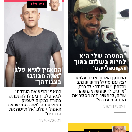
גיא פלג
"המטרה שלי היא
לחיות בשלום בתוך
הקונפליקט"
המאזין לגיא פלג:
"אתה מבוזבז
השחקן האהוב אביב אלוש
בעבודתך"
יצא עם סינגל חדש שכתב
והלחין: 'יש ימים' • לדבריו,
"מרגיש לי שעשיתי משהו
המאזין הביע את הערכתו
שלם, כי השיר הזה מספר את
לגיא פלג והציע לו להתעמק
המסע שעברתי"
בתורה במקום לעסוק
בפוליטיקה: "אתה מחפש את
23/11/2021
האמת" • פלג: "אל תייפה את
הדברים"
19/04/2021