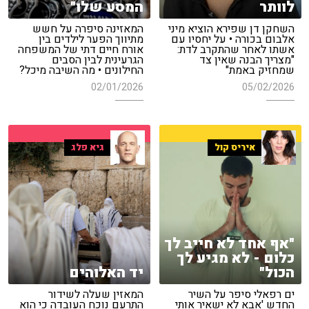
לוותר
המסע שלו"
השחקן דן שפירא הוציא מיני
המאזינה סיפרה על חשש
אלבום בכורה • על יחסיו עם
מתיווך הפער לילדים בין
אשתו לאחר שהתקרב לדת:
אורח חיים דתי של המשפחה
"מצריך הבנה שאין צד
הגרעינית לבין הסבים
שמחזיק באמת"
החילונים • מה השיבה מיכל?
02/01/2026
05/02/2026
איריס קול
גיא פלג
"אף אחד לא חייב לך
כלום - לא מגיע לך
הכול"
יד האלוהים
ים רפאלי סיפר על השיר
המאזין שעלה לשידור
החדש 'אבא לא ישאיר אותי
התרעם נוכח העובדה כי הוא