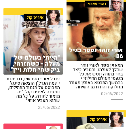
זהבי עצבני
איריס קול
אורי זוהר נפטר בגיל
86
"הייתי בעולם של
מעלה - כשחזרתי,
המאזין ספד לאורי זוהר
ביקשתי חלות ויין"
שהלך לעולמו, והסביר כיצד
בחר בתורה ונטש את כל
מנעמי העולם החילוני •
ענבל אור - מעכשיו, גם זמרת
בהמשך התבטא באופן מעורר
• יזמת הנדל"ן הוציאה סינגל
מחלוקת והודח מן השיחה
המבוסס על מזמור מתהילים,
וסיפרה לאיריס קול: "זה
02/06/2022
מזמור לתודה, על כל מה
שהוא העביר אותי"
25/05/2022
איריס קול