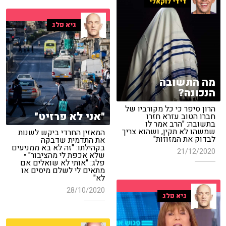
דידי לוקאלי
גיא פלג
מה התשובה
הנכונה?
הרון סיפר כי כל מקורביו של
"אני לא פרזיט"
חברו הטוב עזרא חזרו
בתשובה: "הרב אמר לו
שמשהו לא תקין, ושהוא צריך
המאזין החרדי ביקש לשנות
לבדוק את המזוזות"
את התדמית שדבקה
בקהילתו: "זה לא בא ממניעים
21/12/2020
שלא אכפת לי מהציבור" •
פלג: "אותי לא שואלים אם
מתאים לי לשלם מיסים או
לא"
28/10/2020
גיא פלג