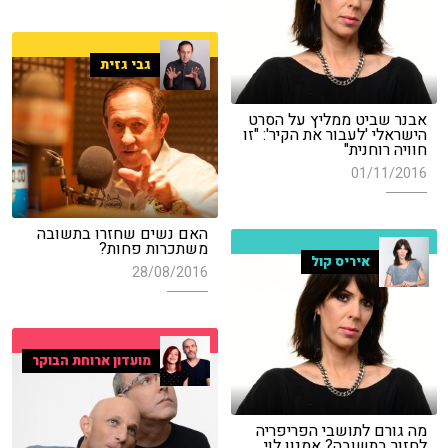
גבי גזית
אבנר שביט ממליץ על הסרט
הישראלי 'לעבור את הקיר': "זו
חוויה רוחנית"
01/11/2016
האם נשים שחזרו בתשובה
משתכרות פחות?
איריס קול
28/08/2016
מועדון ארוחת הבוקר
מה גורם לתושבי הפריפריה
לחזור בתשובה? אמנון לוי