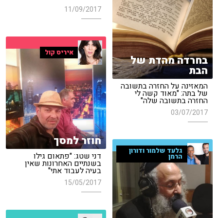
11/09/2017
איריס קול
בחרדה מהדת של
הבת
המאזינה על החזרה בתשובה
של בתה: "מאוד קשה לי
החזרה בתשובה שלה"
03/07/2017
חוזר למסך
גלעד שלמור ודורון
דני שטג: "פתאום גילו
הרמן
בשנתיים האחרונות שאין
בעיה לעבוד אתי"
15/05/2017