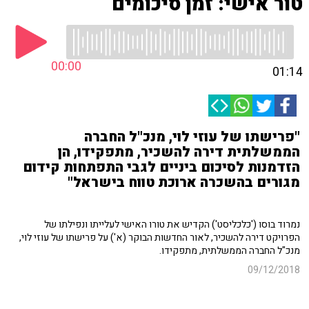
טור אישי: זמן סיכומים
00:00
01:14
"פרישתו של עוזי לוי, מנכ"ל החברה
הממשלתית דירה להשכיר, מתפקידו, הן
הזדמנות לסיכום ביניים לגבי התפתחות קידום
מגורים בהשכרה ארוכת טווח בישראל"
נמרוד בוסו ('כלכליסט') הקדיש את טורו האישי לעלייתו ונפילתו של
הפרויקט דירה להשכיר, לאור החדשות הבוקר (א') על פרישתו של עוזי לוי,
מנכ"ל החברה הממשלתית, מתפקידו.
09/12/2018