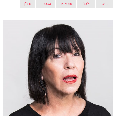
פרישה
כלכלה
טור אישי
השכרות
נדל"ן