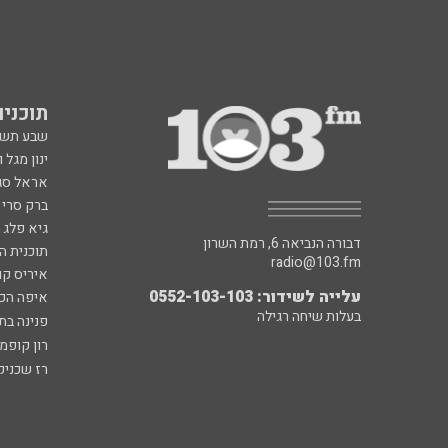
תוכניות fm
שבע תש
ינון מגל 
אראל סג"
ברק סרי 
גיא פלג
דבורה הנביאה 6, רמת השרון
תוכנית ה
radio@103.fm
איריס קו
עלייה לשידור: 0552-103-103
איפה הכ
בעלות שיחה רגילה
פנינה בת
רון קופמ
רז שכניק