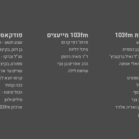
103
103fm מייעצים
פודקאסט
ע
פרופ' רפי קרסו
שבע תשע - 
ובן כספית
מיכל דליות
בן וינון, בקיצו
ל ואיל ברקוביץ'
ד"ר מאיה רוזמן
סג"ל וברקו -
ואלי אוחנה
הרב אפרים בן צבי
ספורט, בקיצו
שיחות לילה
שניים עד ארב
ספורט
קרסו יוצא לא
ל
ככה קמתי
סף
הכול פתוח - א
 צבי
מילים ולחן
ן ואריה אלדד
ארכיון 103fm