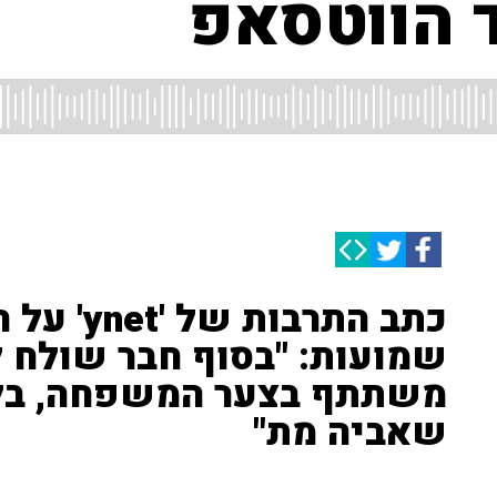
ד הווטסאפ
כתב התרבו
שמועות: "בסוף חבר שולח ל
משתתף בצער המשפחה, בלי
שאביה מת"