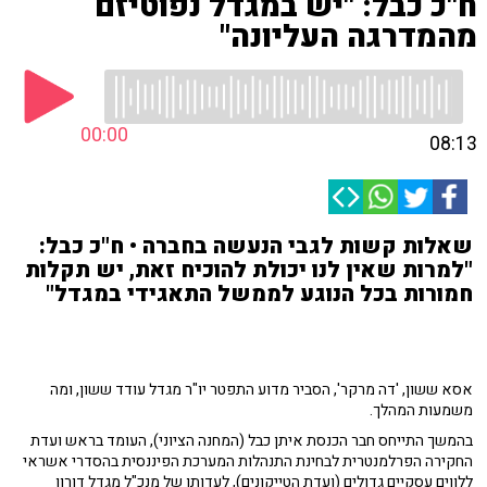
ח"כ כבל: "יש במגדל נפוטיזם
מהמדרגה העליונה"
00:00
08:13
שאלות קשות לגבי הנעשה בחברה • ח"כ כבל:
"למרות שאין לנו יכולת להוכיח זאת, יש תקלות
חמורות בכל הנוגע לממשל התאגידי במגדל"
אסא ששון, 'דה מרקר', הסביר מדוע התפטר יו"ר מגדל עודד ששון, ומה
משמעות המהלך.
בהמשך התייחס חבר הכנסת איתן כבל (המחנה הציוני), העומד בראש ועדת
החקירה הפרלמנטרית לבחינת התנהלות המערכת הפיננסית בהסדרי אשראי
ללווים עסקיים גדולים (ועדת הטייקונים), לעדותו של מנכ"ל מגדל דורון