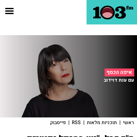
איפה הכסף
עם ענת דוידוב
ראשי
|
תוכניות מלאות
|
RSS
|
פייסבוק