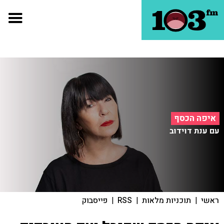
איפה הכסף
עם ענת דוידוב
ראשי
|
תוכניות מלאות
|
RSS
|
פייסבוק