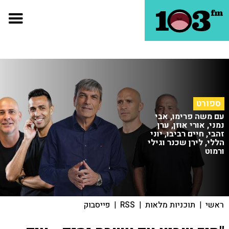
ספורט
עם משה פרימו, אבי
נמני, אורי אוזן, ערן
זהבי, חיים רביבו, יוני
הללי, לירן שכנר וגילי
ורמוט
ראשי
|
תוכניות מלאות
|
RSS
|
פייסבוק