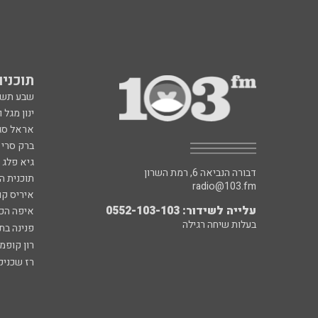
תוכניות fm
שבע תש
ינון מגל 
אראל סג"
ברק סרי 
גיא פלג
דבורה הנביאה 6, רמת השרון
תוכנית ה
radio@103.fm
איריס קו
עלייה לשידור: 0552-103-103
איפה הכ
בעלות שיחה רגילה
פנינה בת
רון קופמ
רז שכניק