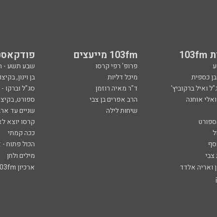
103
103fm מייעצים
פודקאסט
ע
פרופ' רפי קרסו
שבע תשע - 
ובן כספית
מיכל דליות
בן וינון, בקיצו
ל ואיל ברקוביץ'
ד"ר מאיה רוזמן
סג"ל וברקו -
ואלי אוחנה
הרב אפרים בן צבי
ספורט, בקיצו
שיחות לילה
שניים עד ארב
ספורט
קרסו יוצא לא
ל
ככה קמתי
סף
הכול פתוח - א
 צבי
מילים ולחן
ן ואריה אלדד
ארכיון 103fm