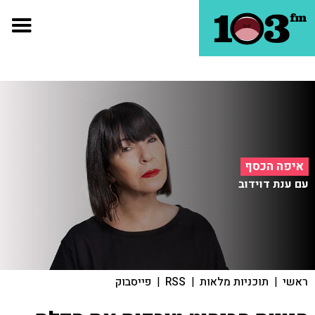
איפה הכסף
עם ענת דוידוב
ראשי
|
תוכניות מלאות
|
RSS
|
פייסבוק