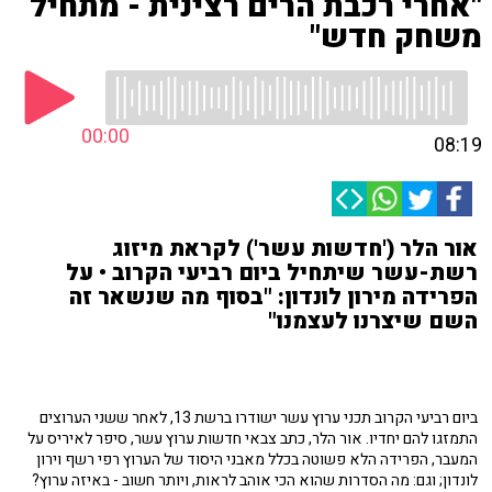
"אחרי רכבת הרים רצינית - מתחיל
משחק חדש"
00:00
08:19
אור הלר ('חדשות עשר') לקראת מיזוג
רשת-עשר שיתחיל ביום רביעי הקרוב • על
הפרידה מירון לונדון: "בסוף מה שנשאר זה
השם שיצרנו לעצמנו"
ביום רביעי הקרוב תכני ערוץ עשר ישודרו ברשת 13, לאחר ששני הערוצים
התמזגו להם יחדיו. אור הלר, כתב צבאי חדשות ערוץ עשר, סיפר לאיריס על
המעבר, הפרידה הלא פשוטה בכלל מאבני היסוד של הערוץ רפי רשף וירון
לונדון; וגם: מה הסדרות שהוא הכי אוהב לראות, ויותר חשוב - באיזה ערוץ?