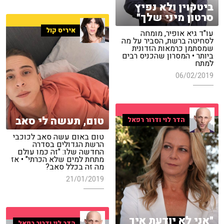
ביטקוין ולא נפיץ
סרטון מיני שלך"
איריס קול
עו"ד גיא אופיר, מומחה
לסחיטה ברשת, הסביר על מה
שמסתמן כרמאות הזדונית
ביותר • המסרון שהכניס רבים
למתח
06/02/2019
טום, תעשה לי סאב
הדר לוי ודרור רפאל
טום באום עשה סאב לכוכבי
הרשת הגדולים בסדרה
החדשה שלו: "זה כמו עולם
מתחת למים שלא הכרתי" • אז
מה זה בכלל סאב?
21/01/2019
"אני לא יודעת איך
הדר לוי ודרור רפאל