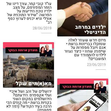
עו"ד קובי קמר, עורך דינו של
הזמר המפורסם, על מצב
ילדיו נוכח הידיעות על
הפרשה: "שידור התוכנית של
אורלי וגיא יכניס לערוץ כסף
רב"
ילדים במרחב
28/06/2019
הדיגיטלי
מיזם חדש שעוזר לאלה
שנתקלו בבריונות ברשת •
אגם ויובל מספרות על
מועדון ארוחת הבוקר
שיימניג שחוו • כיצד נעזור
לילדנו להתמודד עם
המשברים?
23/06/2019
מא(א)תים שקל
מועדון ארוחת הבוקר
ירושלים של זהב ושל איביי
ועלי אקספרס: הידעתם?
הירושלמים במקום השני
בקניות ברשת • מה קונים הכי
הרבה בעיר הקודש? (רמז: לא
פמוטים)