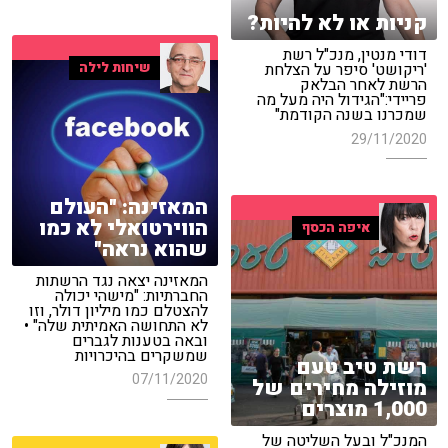
קניות או לא להיות?
דודי מנטין, מנכ"ל רשת
שיחות לילה
'ריקושט' סיפר על הצלחת
הרשת לאחר הבלאק
פריידי:"הגידול היה מעל מה
שמכרנו בשנה הקודמת"
29/11/2020
המאזינה: "העולם
הווירטואלי לא כמו
איפה הכסף
שהוא נראה"
המאזינה יצאה נגד הרשתות
החברתיות: "מישהי יכולה
להצטלם כמו מיליון דולר, וזו
לא התחושה האמיתית שלה" •
ובאה בטענות לגברים
שמשקרים בהיכרויות
רשת טיב טעם
07/11/2020
מוזילה מחירים של
1,000 מוצרים
המנכ"ל ובעל השליטה של