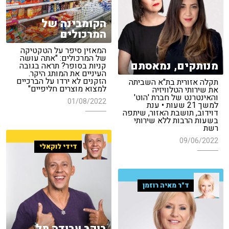
הקומבינה של
המרכולים
המאזין סיפר על הטקטיקה
של המרכולים: "אתה עושה
מנותקים, נמאסתם
קניות בסופר? תראה בגובה
העיניים את המותג היקר.
הזקנים לא ירדו על הברכיים
תקלה אזורית בת"א השביתה
למצוא מוצרים חליפיים"
את שירותי הטלוויזיה
והאינטרנט של חברת 'הוט'
01/08/2022
למשך 21 שעות • ענת
דוידוב, תושבת האזור, שיתפה
בשעות הרבות ללא שירותי
רשת
09/06/2022
דידי לוקאלי
ד"ר מאיה רוזמן
בוקר עבודה תל