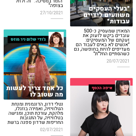
'הזמר במסיכה': "זה זלזול
בצופה"
"בעלי העסקים
27/10/2021
משוועים לידיים
עבודות"
המאזין שמעסיק כ-500
עובדים ביקש לזעוק את
ג'ודי שלום ניר מוזס
זעקתם של המעסיקים:
"אנשים לא באים לעבוד הם
מעדיפים להיות בחופשה, גם
כשהסתיים החל"ת"
20/07/2021
כל אחד צריך לעשות
איפה הכסף
מה שטוב לו
נטלי דדון, הדוגמנית ומנחת
הטלוויזיה, ואמירה בוזגלו,
מלהקת, עורכת תוכן, ומגישה
בטלוויזיה, על התגובות
החריפות שדדון ספגה ברשת
02/07/2021