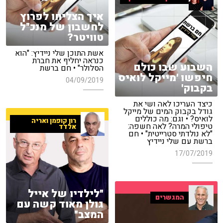
איך הצליחו לפרוץ
לחשבון של מנכ"ל
טוויטר?
אשת התוכן שלי ניידיץ: "הוא
כנראה יחליף את חברת
השבוע שבו כולם
הסלולר" • חם ברשת
חיפשו 'מייקל לואיס
04/09/2019
בקבוק'
כיצד העריכו לאה ושי את
גודל בקבוק המים של מייקל
לואיס? • וגם: מה כוללים
רון קופמן ואריה
טיפולי המרה? לאה חשפה:
אלדד
"לא נולדתי סטרייטית" • חם
ברשת עם שלי ניידיץ
17/07/2019
"לילדיו של אייל
המגשרים
גולן מאוד קשה עם
המצב"