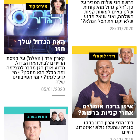
הרשת חגי שלום הסביר על
איריס קול
כך: "חלק גדול מהלקוחות
שלנו באים לעשות קניות
השלמה, ואני שואל מדוע
שלא יקנו את הסל המלא?"
28/01/2020
האח הגדול שלך
חזר
דידי לוקאלי
קארין ארד ('וואלה') על כניסת
הדיירים לבית האח הגדול:
מדוע אורן חזן מדבר למצלמה
ומה בכלל הוא מתכנן? • מי
יגיע לגמר? • ומי הפייבוריט
שלה
05/01/2020
איזו ברכה אומרים
אחרי קניות ברשת?
חמש בערב
דידי הררי והרון הרון בדקו
סוגייה שהעלו גולשי אינטרנט
דתיים
27/11/2019