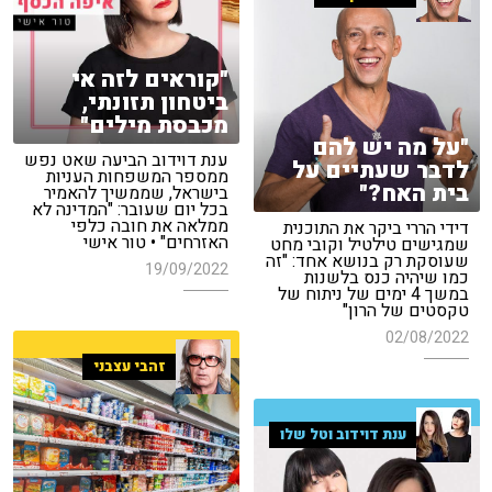
"קוראים לזה אי
ביטחון תזונתי,
מכבסת מילים"
"על מה יש להם
ענת דוידוב הביעה שאט נפש
לדבר שעתיים על
ממספר המשפחות העניות
בית האח?"
בישראל, שממשיך להאמיר
בכל יום שעובר: "המדינה לא
ממלאה את חובה כלפי
דידי הררי ביקר את התוכנית
האזרחים" • טור אישי
שמגישים טילטיל וקובי מחט
שעוסקת רק בנושא אחד: "זה
19/09/2022
כמו שיהיה כנס בלשנות
במשך 4 ימים של ניתוח של
טקסטים של הרון"
02/08/2022
זהבי עצבני
ענת דוידוב וטל שלו