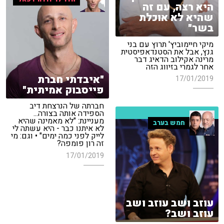
היא רצה, עם זה
שהיא לא אוכלת
בשר"
מיקי חיימוביץ' תרוץ עם בני
גנץ, אבל את הסטנדאפיסטית
מרינה אקילוב הדאיג דבר
אחר לגמרי בזיווג הזה
"איבדתי חברת
17/01/2019
פייסבוק אמיתית"
חברתה של הנרצחת דיב
הספידה אותה בצורה...
מעניינת: "לא מאמינה שהיא
חמש בערב
לא איתנו כבר - היא עשתה לי
לייק לפני כמה ימים" • וגם: מי
זה רון פומפה?
17/01/2019
עוזב ושב עוזב ושב
עוזב ושב?