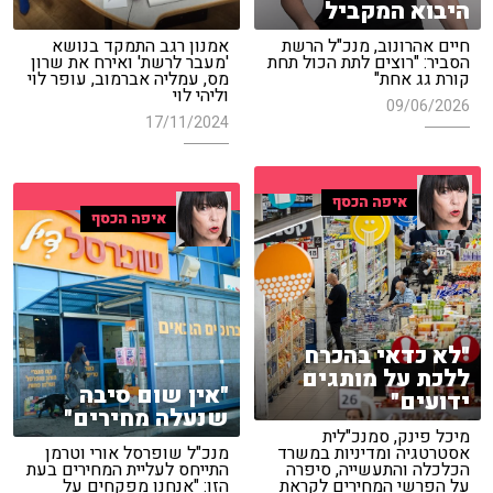
היבוא המקביל
חיים אהרונוב, מנכ"ל הרשת
אמנון רגב התמקד בנושא
הסביר: "רוצים לתת הכול תחת
'מעבר לרשת' ואירח את שרון
קורת גג אחת"
מס, עמליה אברמוב, עופר לוי
וליהי לוי
09/06/2026
17/11/2024
איפה הכסף
איפה הכסף
"לא כדאי בהכרח
ללכת על מותגים
"אין שום סיבה
ידועים"
שנעלה מחירים"
מיכל פינק, סמנכ"לית
אסטרטגיה ומדיניות במשרד
מנכ"ל שופרסל אורי וטרמן
הכלכלה והתעשייה, סיפרה
התייחס לעליית המחירים בעת
על הפרשי המחירים לקראת
הזו: "אנחנו מפקחים על