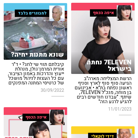
איפה הכסף
למבוגרים בלבד
שונא מתנות יחיה?
7ELEVEN נחתה
קיבלתם תווי שי לחג? • ד"ר
בישראל
אורית המרמן־גולן, מנהלת
ייעוץ והדרכות באמון הציבור,
עם כל העצות לניהול מושכל
הרשת המצליחה מארה"ב
של כרטיסי המתנה המפנקים
הגיעה סוף סוף לארץ וסניף
ראשון נפתח בת"א • אבינועם
30/09/2022
בן מוחה, מנכ"ל 7ELEVEN,
שיתף: "עבדנו חודשים רבים
להגיע לרגע הזה"
11/01/2023
איפה הכסף
דידי לוקאלי