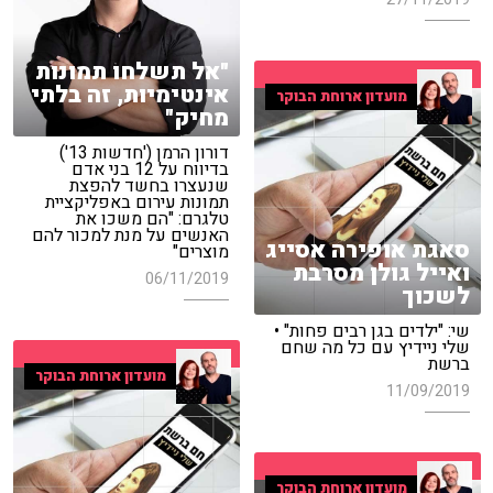
"אל תשלחו תמונות
אינטימיות, זה בלתי
מועדון ארוחת הבוקר
מחיק"
דורון הרמן ('חדשות 13')
בדיווח על 12 בני אדם
שנעצרו בחשד להפצת
תמונות עירום באפליקציית
טלגרם: "הם משכו את
האנשים על מנת למכור להם
סאגת אופירה אסייג
מוצרים"
ואייל גולן מסרבת
06/11/2019
לשכוך
שי: "ילדים בגן רבים פחות" •
שלי ניידיץ עם כל מה שחם
ברשת
מועדון ארוחת הבוקר
11/09/2019
מועדון ארוחת הבוקר