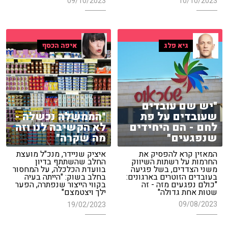
09/10/2023
10/10/2023
גיא פלג
איפה הכסף
"יש שם עובדים
שעובדים על פת
"הממשלה נכשלה -
לחם - הם היחידים
לא הקשיבה לנו וזה
שנפגעים"
מה שקרה"
המאזין קרא להפסיק את
איציק שניידר, מנכ"ל מועצת
החרמות על רשתות השיווק
החלב שהשתתף בדיון
משני הצדדים, בשל פגיעה
בוועדת הכלכלה, על המחסור
בעובדים הזוטרים בארגונים:
בחלב בשוק: "הייתה בעיה
"כולם נפגעים מזה - זה
בקווי הייצור שנפתרה, הפער
שטות אחת גדולה"
ילך ויצטמצם"
09/08/2023
19/02/2023