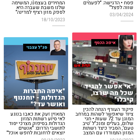
פסח • הדגישה: "לפעמים
המחירים בעצמנו, המשימה
שווה לפצל"
שלנו משבת שעברה היא
לספק מזון רציף למדינה"
03/04/2024
18/10/2023
איפה הכסף
סג"ל עצבני
"אי אפשר להגיד
"איפה החברות
שכל מה שרצו,
הגדולות - יוחננוף
קיבלו"
ואושר עד?"
פיקוד העורף הנחה להכין
ציוד שיאפשר לשהות במרחב
המאזין זעק את כאבו בנוגע
המוגן עד 72 שעות • חגי
לאי סיוע רשתות המזון
שלום, בעלים ומנכ"ל 'טיב
הגדולות בסיפוק מצרכי יסוד
טעם', הסביר כיצד רשתות
לתושבי הדרום: "אנשים
המזון התמודדו עם המצב
יוצאים לרחובות לחפש אוכל"