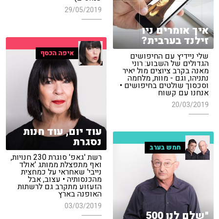
29/05/2019
איך אומרים ניו
זילנד בערבית?
איפה הכסף
שלי ניידיץ עם החיפושים
הגדולים של השבוע: רוני
מאנה בקרב ציוצים מול יאיר
נתניהו, וגם - מוות, מלחמה
וסכסוך שולטים בחיפושים •
אנחנו עם קשוח
20/03/2019
עוד יום, עוד חנות
נסגרת
חמש בערב
רשת 'גאפ' סוגרת 230 חנויות,
ואף מתפצלת ממותג 'אולד
נייבי' שאחראי על כמחצית
מהכנסותיה • עצוב, אבל
הזעזוע מתקרב גם לרשתות
האופנה בארץ
03/03/2019
"שלם לנו 500