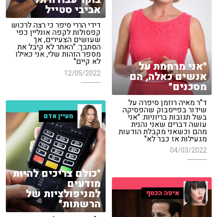
אביבי סטייל
דידי הררי סיפר כי רצה לרכוש
קפסולות לקפה אונליין כפי
שעושים הצעירים, אך
הסתבך: "האתר לא קיבל את
מספר הזהות שלי, אני כאילו
לא קיים"
"אני מרחמת על
12/05/2022
אנשים כאלה, הם
מסכנים"
ד"ר מאיה רוזמן סיפרה על
שידור בפייסבוק שהפסיקה
בשל תגובות בריוניות: "אני
מעיין אדם
עושה דברים שאני נהנית
מהם וכשאני מקבלת הודעות
מגעילות אז כבר לא"
04/03/2022
"כולם צריכים להיות
מודעים
למניפולציות של
איפה הכסף
הרשתות"