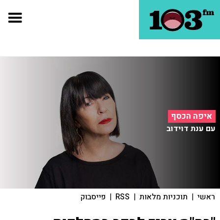
איפה הכסף
עם ענת דוידוב
ראשי
|
תוכניות מלאות
|
RSS
|
פייסבוק