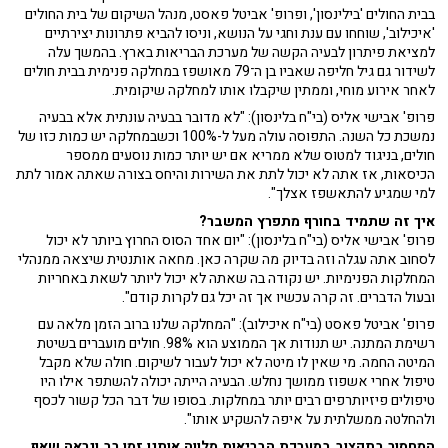
בבית החולים 'בילינסון', ופרופ' אביטל פאסט, מנהל השיקום של בית החולים
'איכילוב', שוחחו עם ענת וחגי על הנושא, וניסו להביא פתרונות יצירתיים
למציאת פיתרון לבעיה הקשה של מערכת הבריאות בארץ. בהמשך עלה
לשידור גם גיל חליפה שאביו בן ה־79 מאושפז במחלקה פנימית בבית חולים
לאחר אירוע מוחי, וממתין שיקבלו אותו למחלקה שיקומית.
פרופ' אבישי אליס (בי"ח בלינסון): "לא מדובר בבעיה עונתית אלא בבעיה
נמשכת כל השנה. התפוסה עולה מעל ל-100% וכשבמחלקה יש כמות כזו של
חולים, בניגוד למטוס שלא ממריא אם יש יותר כמות נוסעים ממספר
הכיסאות, אז אתה לא יכול לתת את השירות והיחס בצורה שאתה אמור לתת
למי שמגיע להתאשפז אצלך".
איך זה שתמיד בחורף מתפרץ המשבר?
פרופ' אבישי אליס (בי"ח בלינסון): "יום אחד הסוס החרוץ ביותר לא יכול
לסחוב אתה עגלה וזה בדיוק מה שקרה כאן. מחאה אותנטית שיצאה ממנהלי
המחלקות הפנימיות. יש נקודה בה שאתה לא יכול ליותר לשאת באחריות
ובעול הדברים. זה קרה עכשיו אך זה יכל גם לקרות קודם".
פרופ' אביטל פאסט (בי"ח איכילוב): "המחלקה שלנו ברוב הזמן מלאה עם
רשימת המתנה. יש תנודות אך הממוצע הוא 98%. חולים מועברים בשיטת
המיטה החמה. מי שאין לו מיטה לא יכול לעבור לשיקום. חולה שלא מקבל
טיפול אחרי אשפוז ממושך נחלש. הבעיה הייתה יכולה להשתפר אילו היו
טיפולים פיזיותרפים רבים יותר במחלקות. בסופו של דבר הכל קשור לכסף
ולהחלטה ממשלתית על איפה להשקיע אותו".
המחסור בתקצוב במערכת הבריאות מלווה אותנו זמן רב ונראה שאף