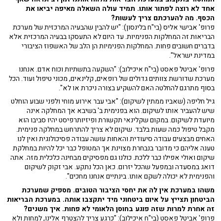
אחד לא רוצה לפתור אותו. תמיד עולה השאלה מאיפה יביאו את
הכסף. מה להערכתם צריך לעשות?
פרופ' אבישי אליס (בי"ח בלינסון): "יש להבין שהבעיה המרכזית של מערכת
הבריאות זה המחלקות הפנימיות. עד היום לא התעסקו בבעיה המרכזית אלא
בדברים חשובים פחות. המחלקות הפנימיות הן הלב של האשפוז הציבורי
במדינת ישראל".
פרופ' אביטל פאסט (בי"ח איכילוב): "השקעה בתשתיות וכוח אדם. אנחנו
מערכת שדורשת צוותים גדולים של רופאים, קלינאים, מכוני טיפול ועוד. הכל
בסוף מתרגם להחלטה האם להשקיע בצורה ניכרת או לא".
גיל חליפה (שאביו ממתין לשיקום): "אבי עבר אירוע מוחי ולפני שבוע הוחלט
שיש להעביר אותו לשיקום. הוא בפנימית ב' בשיבא אך המחלקה אינה
מיועדת לשיקום. במקום שקלינאי תקשורת ופיזיותרפיסט יהיו סביבו הוא
מקבל טיפול כמה שעות בלבד. שיקום לא צריך להתרחש במחלקה פנימית.
האחים מבצעים עבודה סיעודית והאחות עושה עבודה פסיכולוגית ואין לנו
טענה אליהם כי מדובר בנבחרת מצוינת אך המטופל כבר יכל להיות במחלקת
שיקום ואולי אפילו כבר ללכת. כולנו גם מפסיקים מבחינה כלכלית מזה. אתה
דואג במסעדה ובמפעל שהכל יזרום. כאן הכל נתקע. אבי זקוק לשיקום
והפנימית לא יכולה לשקם אותו. בינתיים אנחנו מחכים".
משהו במערכת אין לה את יחסי הציבור הטובים. מספיק שמערכת
הביטחון תצייץ על איום ביטחוני מיד יתקצבו אותה. במערכת הבריאות
זה אחרת למרות שזה פוגע בחוסן הלאומי לא פחות. איך משנים?
פרופ' אביטל פאסט (בי"ח איכילוב): "כרגע צריך להצטרף אלינו, למחות ולא