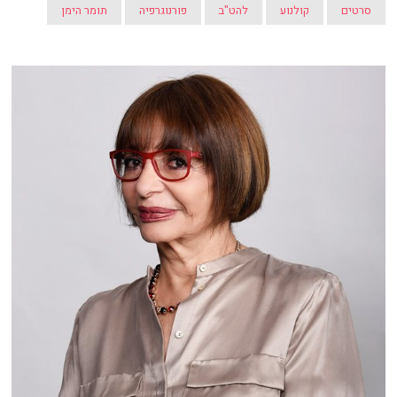
סרטים
קולנוע
להט"ב
פורנוגרפיה
תומר הימן