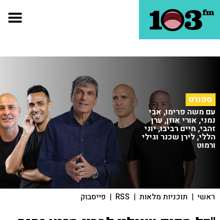
ספורט
עם משה פרימו, אבי
נמני, אורי אוזן, ערן
זהבי, חיים רביבו, יוני
הללי, לירן שכנר וגילי
ורמוט
ראשי
|
תוכניות מלאות
|
RSS
|
פייסבוק