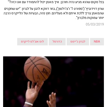
בכל מקום שהוא מגיע נהיה חורבן. איך מאמן יכול להתמודד עם אגו כזה?"
שרון דוידוביץ' ('ספורט 1' ו'צ'רלטון'), בחר דווקא להגן על לברון: "יש שחקנים
שהמאמן צריך ללכת איתם ולא מעליהם. חוץ מזה, הבעיות של הלייקרס הרבה
יותר עמוקות מלברון".
05/03/2019
NBA
לברון ג'יימס
כדורסל
לוס אנג'לס לייקרס