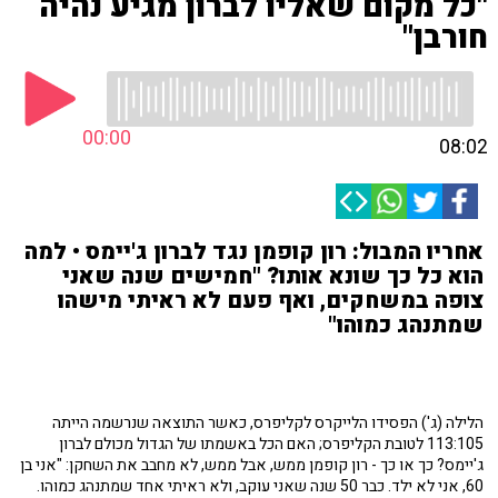
"כל מקום שאליו לברון מגיע נהיה
חורבן"
00:00
08:02
אחריו המבול: רון קופמן נגד לברון ג'יימס • למה
הוא כל כך שונא אותו? "חמישים שנה שאני
צופה במשחקים, ואף פעם לא ראיתי מישהו
שמתנהג כמוהו"
הלילה (ג') הפסידו הלייקרס לקליפרס, כאשר התוצאה שנרשמה הייתה
113:105 לטובת הקליפרס; האם הכל באשמתו של הגדול מכולם לברון
ג'יימס? כך או כך - רון קופמן ממש, אבל ממש, לא מחבב את השחקן: "אני בן
60, אני לא ילד. כבר 50 שנה שאני עוקב, ולא ראיתי אחד שמתנהג כמוהו.