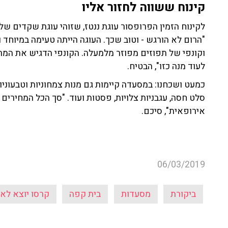
קינוח ששווה לחזור אליו
לקינוח הזמין הפרופסור עוגת ננטז, שזוהי עוגת שקדים של
"הרום לא הורגש - וטוב שכך. העוגה הייתה טעימה במיוחד
וקונפי של תפוזים מפוזר מלמעלה. הקונפי הדגיש את המרי
לעוד מנה כזו", הבטיח.
כמעט ושכחנו: במסעדה קיימות גם מנות צמחוניות וטבעוניות
סלט חסה, עגבניות צלויות, פסטות ועוד. "סך הכל המחירים 
אירופאית", סיכם.
06/03/2019
ביקורת
מסעדות
בית קפה
קרסו יוצא לאכ