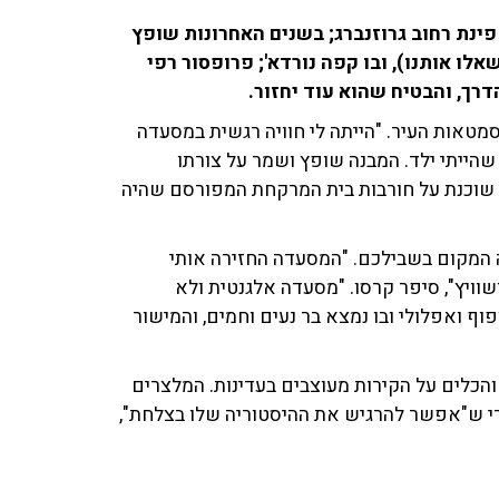
נימין פינת רחוב גרוזנברג; בשנים האחרונות שופץ
אלו אותנו), ובו קפה נורדא'; פרופסור רפי
דרך, והבטיח שהוא עוד יחזור.
סמטאות העיר. "הייתה לי חוויה רגשית במסעדה
 שהייתי ילד. המבנה שופץ ושמר על צורתו
' שוכנת על חורבות בית המרקחת המפורסם שהיה
 המקום בשבילכם. "המסעדה החזירה אותי
וויץ", סיפר קרסו. "מסעדה אלגנטית ולא
ף ואפלולי ובו נמצא בר נעים וחמים, והמישור
 והכלים על הקירות מעוצבים בעדינות. המלצרים
ורי ש"אפשר להרגיש את ההיסטוריה שלו בצלחת",