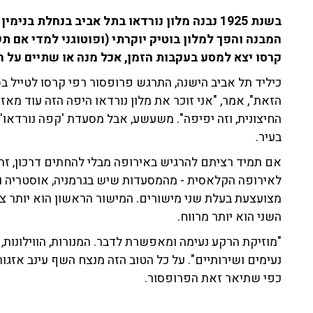
בשנת 1925 נבנה מלון נורדאו בתל אביב בנחלת ב
המבנה והפך למלון בוטיק יוקרתי (ופוטוגני למדי אם תש
קרסו יצא למסע בעקבות הזמן, אכל מנה או שתיים על ה
כיליד תל אביב הישנה, התרגש פרופסור רפי קרסו לטייל ב
הזאת", אמר, "אני זוכר את מלון נורדאו היפה הזה עוד מאז
החיצונית, וזה יפיפה". משעשע, אבל מסעדת 'קפה נורדאו
בעיר.
אם תמיד רציתם להרגיש באירופה מבלי להחתים דרכון, זה
לאירופה הקלאסית - מהמסעדות שיש בגרמניה, אוסטריה וש
מצועצעת בעלת שני מישורים. המישור הראשון הוא יותר צפו
השני הוא יותר מרווח.
"מוזיקת הרקע נעימה ומאפשרת לדבר. המנורות, הווילונות,
נעימים ושירותיים". על כל הטוב הזה מנצח השף עינב אזג
כפי שתיאר זאת הפרופסור.