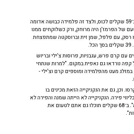
תחילה הזמין קרסו יין שרדונה של בנימינה מתוצרת הארץ ב־59 שקלים לכוס, ולצד זה פלמידה כבושה אדומה
טעם של הפרמז'ן היה מרוחק, ורק כשלוקחים ממנו
או רסק, עם פלפל, שמן זית וברוסקטה שמתפצחת
.
עם קרם פרש, עגבניות, פרוסות צ'ילי ובריוש
 קפה נורדאו גם נאפית במקום. "למרות שנתחי
במזלג מעט מהפלמידה ומוספים קרם וצ'ילי -
ו. וכן, גם את הנקניקייה הזאת מכינים בו
ליווי פירה. הנקניקייה לא הייתה שמנה והפירה לא
היה רזה, כלומר הוא נעשה כמו שצריך והיה אוורירי ומעולה". ב־68 שקלים תוכלו גם אתם לטעום את
ות".