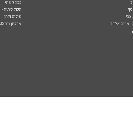
ל
ככה קמתי
סף
הכול פתוח - א
 צבי
מילים ולחן
ן ואריה אלדד
ארכיון 103fm