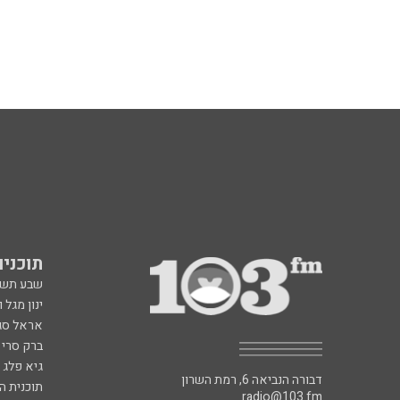
תוכניות fm
שבע תש
ינון מגל 
אראל סג"
ברק סרי 
גיא פלג
דבורה הנביאה 6, רמת השרון
תוכנית ה
radio@103.fm