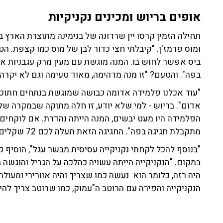
אופים בריוש ומכינים נקניקיות
ומוס פרמז'ן. "קיבלתי חצי כדור לבן של מוס כמו קצפת. ה
ביס אפשר לחוש בו. המנה מוגשת עם מעין מרק עגבניות 
בפה". והטעם? "זו מנה מדהימה, מאוד טעימה וגם לא יקרה. 39 שקלים בסך הכל
"עוד אכלנו פלמידה אדומה כבושה שמוגשת בנתחים חתוכים 
אדום". בריוש - למי שלא יודע, זו חלה מתוקה שבמקרה של
הפלמידה היו מעט יבשים, המנה הייתה נהדרת. אם לוקחים 
מתקבלת חגיגה בפה". החגיגה הזאת תעלה לכם 72 שקלים.
"בנוסף להכל לקחתי נקניקייה עסיסית מבשר עגל", הוסיף קרס
במקום. "הנקניקייה הייתה עשויה כהלכה על הגריל והוגשה ב
הנקניקייה והפירה עם הרוטב ה"עמוק, כמו שרוטב צריך להי