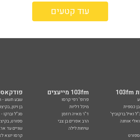
עוד קטעים
103
103fm מייעצים
פודקאסט
ע
פרופ' רפי קרסו
שבע תשע - 
ובן כספית
מיכל דליות
בן וינון, בקיצו
ל ואיל ברקוביץ'
ד"ר מאיה רוזמן
סג"ל וברקו -
ואלי אוחנה
הרב אפרים בן צבי
ספורט, בקיצו
שיחות לילה
שניים עד ארב
ספורט
קרסו יוצא לא