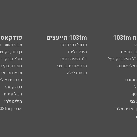
103
103fm מייעצים
פודקאסט
ע
פרופ' רפי קרסו
שבע תשע - 
ובן כספית
מיכל דליות
בן וינון, בקיצו
ל ואיל ברקוביץ'
ד"ר מאיה רוזמן
סג"ל וברקו -
ואלי אוחנה
הרב אפרים בן צבי
ספורט, בקיצו
שיחות לילה
שניים עד ארב
ספורט
קרסו יוצא לא
ל
ככה קמתי
סף
הכול פתוח - א
 צבי
מילים ולחן
ן ואריה אלדד
ארכיון 103fm