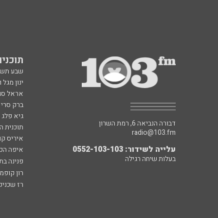
תוכניות fm
שבע תש
ינון מגל 
אראל סג"
ברק סרי 
גיא פלג
דבורה הנביאה 6, רמת השרון
תוכנית ה
radio@103.fm
איריס קו
עלייה לשידור: 0552-103-103
איפה הכ
בעלות שיחה רגילה
פנינה בת
רון קופמ
רז שכניק