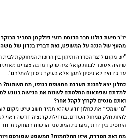
יו"ר סיעת כולנו חבר הכנסת רועי פולקמן הסביר הבוקר
מהעץ של הגנה על המשפט, ואת דבריו בנדון של משה כ
"יש מקום ליצר הסדרה ותיקון בין הרשות המחוקקת לבית 
שיהיה אפשר לבנות קואליציה שיקודמו בה צעדים מאוזנים
עד כה היה לא ניסיון לתקן אלא בעיקר ניסיון להתלהם".
כחלון יצא להגנת מערכת המשפט בגופו, מה השתנה? ה
למדתם שפתאום החלטתם לשנות את הגישה בנוגע למע
ואתם מנסים לקרוץ לקהל אחר?
"מי שמכיר את כחלון יודע שהוא תמיד חשב שיש מקום לע
להיות חלק ממחול השדים. בתחילת קדנציה חדשה ראוי ל
היחסים בין החוק, מערכת המשפט והרשות המחוקקת. חד 
מה זאת הסדרה, איזו התלהמות? המשפט שפורסם ויוחס 