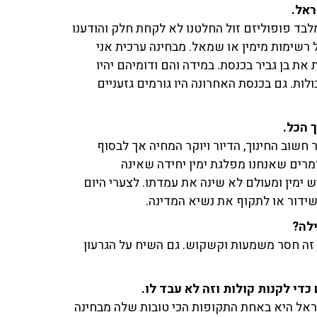
אל.
מלבד פופוליזם זול החלטנו לא לקחת חלק והודענו
 רשימות מימין או שמאל. מבחינה ערכית אני
 בן גביר בכנסת. במידה והם ודומיהם יהיו
לות. גם בכנסת האחרונה היו גורמים גזעניים
 הכל.
חשוב החינוך, הדיור ויוקר המחיה אך לבסוף
ומרים שאנחנו מפלגת ימין יחידה שאינה
 ימין ומעולם לא שינה את עמדתו. לצערי היום
שידור או לתקוף את נשיא המדינה.
לה?
 זה חסר משמעות וקשקוש. גם השיח על הגרעון
כדי לקנות קולות וזה לא עבד לו.
ראל היא באחת התקופות הכי טובות שלה מבחינה