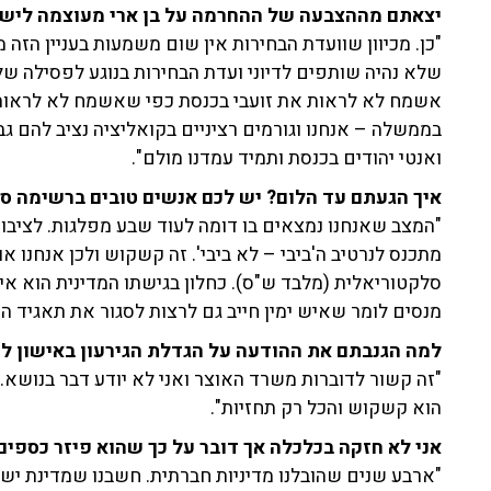
יצאתם מההצבעה של ההחרמה על בן ארי מעוצמה לישר
"כן. מכיוון שוועדת הבחירות אין שום משמעות בעניין הזה 
שלא נהיה שותפים לדיוני ועדת הבחירות בנוגע לפסילה של
אשמח לא לראות את זועבי בכנסת כפי שאשמח לא לראות את
בממשלה – אנחנו וגורמים רציניים בקואליציה נציב להם גבו
ואנטי יהודים בכנסת ותמיד עמדנו מולם".
איך הגעתם עד הלום? יש לכם אנשים טובים ברשימה סך
"המצב שאנחנו נמצאים בו דומה לעוד שבע מפלגות. לציבור 
מתכנס לנרטיב ה'ביבי – לא ביבי'. זה קשקוש ולכן אנחנו א
סלקטוריאלית (מלבד ש"ס). כחלון בגישתו המדינית הוא איש
מנסים לומר שאיש ימין חייב גם לרצות לסגור את תאגיד ה
למה הגנבתם את ההודעה על הגדלת הגירעון באישון לי
"זה קשור לדוברות משרד האוצר ואני לא יודע דבר בנושא.
הוא קשקוש והכל רק תחזיות".
אני לא חזקה בכלכלה אך דובר על כך שהוא פיזר כספים 
"ארבע שנים שהובלנו מדיניות חברתית. חשבנו שמדינת יש