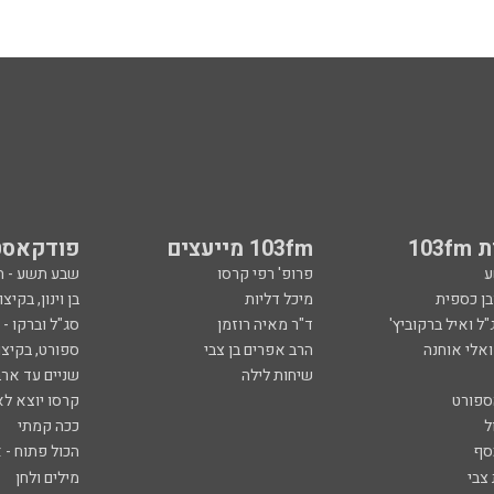
103
103fm מייעצים
פודקאסט
ע
פרופ' רפי קרסו
שבע תשע - 
ובן כספית
מיכל דליות
בן וינון, בקיצו
ל ואיל ברקוביץ'
ד"ר מאיה רוזמן
סג"ל וברקו -
ואלי אוחנה
הרב אפרים בן צבי
ספורט, בקיצו
שיחות לילה
שניים עד ארב
ספורט
קרסו יוצא לא
ל
ככה קמתי
סף
הכול פתוח - א
 צבי
מילים ולחן