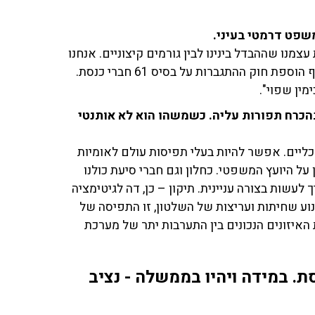
שפט דרמטי בעיני.
צמנו שההבדל בינינו לבין גורמים קיצוניים. אנחנו
תומכים בתיקון מאוזן, למשל איגוד חוקי היסוד ושריונם ואף הוספת חוק ההתגברות על בסיס 61 חברי כנסת.
ין שפוי".
כרח תפורות עליה. כשמשהו הוא לא אותנטי
כליים. אפשר להיות בעלי תפיסות עולם לאומיות
ל היועץ המשפטי. כחלון וגם חברי סיעת כולנו
עשות בצורה עניינית. תיקון – כן, דה לגיטימציה
וע שחיתות ועריצות של השלטון, זו התפיסה של
האיזונים הנכונים בין התערבות יתר של מערכת
ת. במידה ויהיו בממשלה - נציב