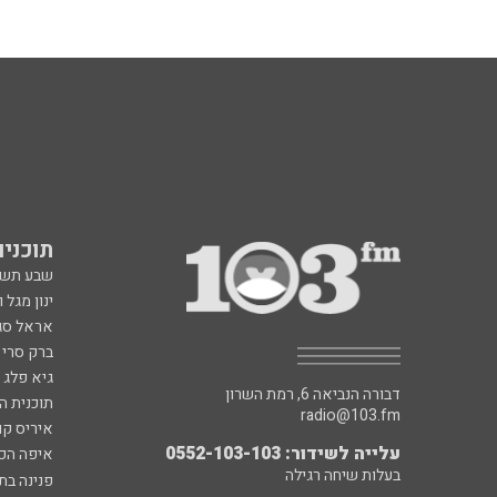
תוכניות fm
שבע תש
ינון מגל 
אראל סג"
ברק סרי 
גיא פלג
דבורה הנביאה 6, רמת השרון
תוכנית ה
radio@103.fm
איריס קו
עלייה לשידור: 0552-103-103
איפה הכ
בעלות שיחה רגילה
פנינה בת