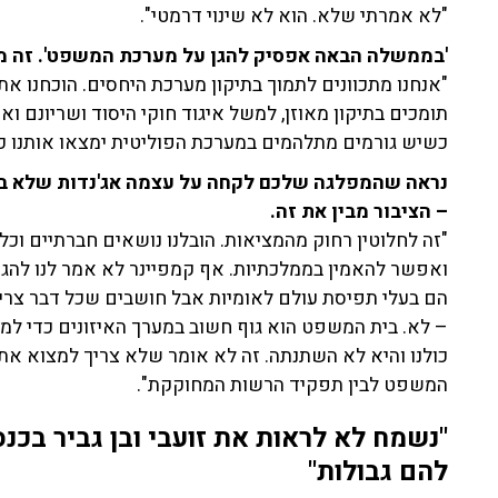
"לא אמרתי שלא. הוא לא שינוי דרמטי".
'בממשלה הבאה אפסיק להגן על מערכת המשפט'. זה מ
"אנחנו מתכוונים לתמוך בתיקון מערכת היחסים. הוכחנו את ע
כשיש גורמים מתלהמים במערכת הפוליטית ימצאו אותנו כימ
נראה שהמפלגה שלכם לקחה על עצמה אג'נדות שלא בה
– הציבור מבין את זה.
"זה לחלוטין רחוק מהמציאות. הובלנו נושאים חברתיים וכל
ואפשר להאמין בממלכתיות. אף קמפיינר לא אמר לנו להגן ע
הם בעלי תפיסת עולם לאומיות אבל חושבים שכל דבר צריך ל
– לא. בית המשפט הוא גוף חשוב במערך האיזונים כדי למנ
כולנו והיא לא השתנתה. זה לא אומר שלא צריך למצוא את 
המשפט לבין תפקיד הרשות המחוקקת".
"נשמח לא לראות את זועבי ובן גביר בכנס
להם גבולות"