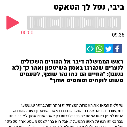
ביבי, נפל לך הטאקט
00:00
09:36
ראש הממשלה דיבר אל ההורים השכולים
לנערים שנהרגו באסון השיטפון ואמר כך (לא
נגענו): "החיים הם כמו נהר שוצף, לפעמים
פשוט לוקחים וסוחפים אותך"
שי ולאה הביאו את האמרות המצחיקות והתמוהות ביותר שנשמעו
בתקשורת: הוריהם של בני הנוער שנהרגו באסון השיטפון בשנה שעברה,
הגיעו למעון ראש הממשלה בכדי לדרוש דין לאחראים לאסון. לא ברור מה
עבר באותו רגע על ראש הממשלה, אבל הוא בחר לצטט משפט אחד ספציפי
של אביו, שגרם אפילו להורים השכולים לצחוק ממבוכה. שי: "זה כמו שהוא