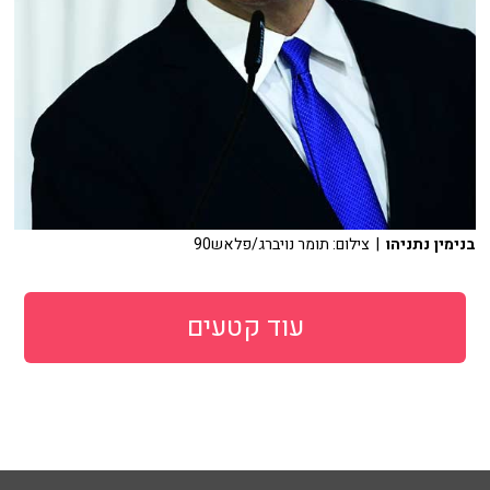
בנימין נתניהו
| צילום: תומר נויברג/פלאש90
עוד קטעים