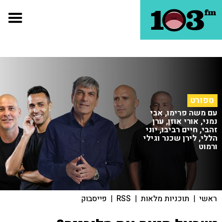
ספורט
עם משה פרימו, אבי
נמני, אורי אוזן, ערן
זהבי, חיים רביבו, יוני
הללי, לירן שכנר וגילי
ורמוט
ראשי
|
תוכניות מלאות
|
RSS
|
פייסבוק