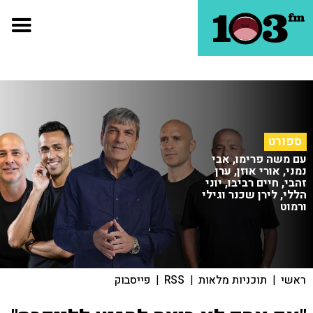
ספורט
עם משה פרימו, אבי
נמני, אורי אוזן, ערן
זהבי, חיים רביבו, יוני
הללי, לירן שכנר וגילי
ורמוט
ראשי
|
תוכניות מלאות
|
RSS
|
פייסבוק