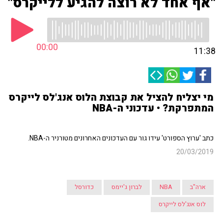
"אף אחד לא רוצה להגיע ללייקרס"
00:00
11:38
מי יצליח להציל את קבוצת הלוס אנג'לס לייקרס
המתפרקת? • עדכוני ה-NBA
כתב 'ערוץ הספורט' עידו גור עם העדכונים האחרונים מטורניר ה-NBA.
20/03/2019
ארה"ב
NBA
לברון ג'יימס
כדורסל
לוס אנג'לס לייקרס