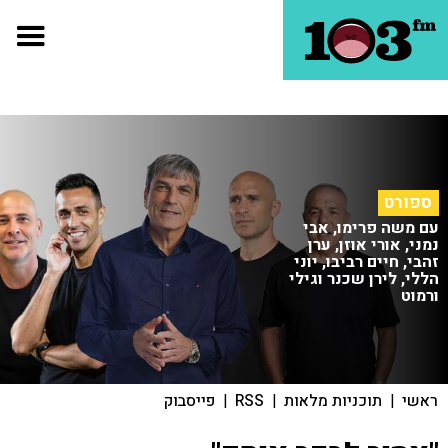
ספורט
עם משה פרימו, אבי
נמני, אורי אוזן, ערן
זהבי, חיים רביבו, יוני
הללי, לירן שכנר וגילי
ורמוט
ראשי
|
תוכניות מלאות
|
RSS
|
פייסבוק