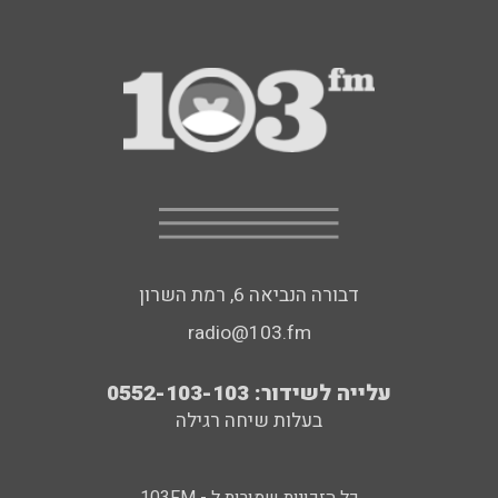
דבורה הנביאה 6, רמת השרון
radio@103.fm
עלייה לשידור: 0552-103-103
בעלות שיחה רגילה
כל הזכויות שמורות ל - 103FM