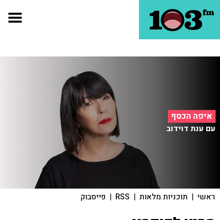
איפה הכסף
עם ענת דוידוב
ראשי
|
תוכניות מלאות
|
RSS
|
פייסבוק