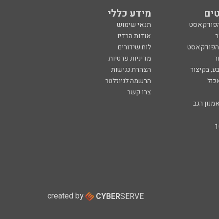
ים
מידע כללי
הפודקאסט
תנאי שימוש
ר
אודות הרדיו
 הפודקאסט
לוח שידורים
ר
מדיניות פרטיות
ע, בקיצור
הצהרת נגישות
כול
הרשמה לניוזלטר
צרו קשר
מנון רגב
created by
CYBER
SERVE