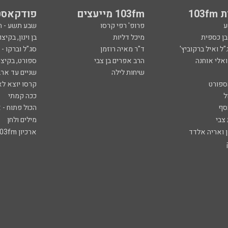
103
103fm מייעצים
פודקאסט
ע
פרופ' רפי קרסו
שבע תשע - 
ובן כספית
מיכל דליות
בן וינון, בקיצו
ל ואיל ברקוביץ'
ד"ר מאיה רוזמן
סג"ל וברקו -
ואלי אוחנה
הרב אפרים בן צבי
ספורט, בקיצו
שיחות לילה
שניים עד ארב
ספורט
קרסו יוצא לא
ל
ככה קמתי
סף
הכול פתוח - א
 צבי
מילים ולחן
ן ואריה אלדד
ארכיון 103fm