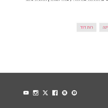
נה
רות דוד