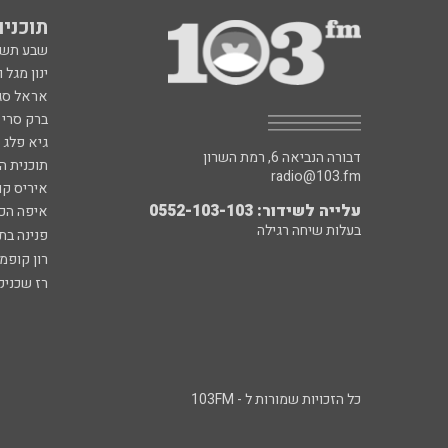
תוכניות fm
שבע תש
ינון מגל 
אראל סג"
ברק סרי 
גיא פלג
דבורה הנביאה 6, רמת השרון
תוכנית ה
radio@103.fm
איריס קו
עלייה לשידור: 0552-103-103
איפה הכ
בעלות שיחה רגילה
פנינה בת
רון קופמ
רז שכניק
כל הזכויות שמורות ל - 103FM