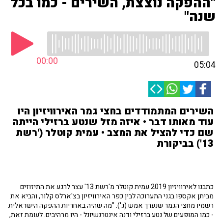
"ההפקה נוצצת, השירים - כמו בכל
שנה"
00:00
05:04
השירים המתמודדים בחצי גמר האירוויזיון היו
עוד מאותו דבר • איזה מזל שנטע ברזילי הייתה
שם כדי להציל את המצב • עמית קוטלר ('רשת
13') בביקורת
כתבנו לאירוויזיון 2019 עמית קוטלר מ'רשת 13' עצר לרגע את התיזוזים
מביתן אקספו בגני התערוכה לבין כפר האירוויזיון בצ'ארלס קלור, והביא את
רשמיו מחצי הגמר שנערך אמש (ג'). "מה שהיה באחריות ההפקה הישראלית
- כמו המופעים של נטע ברזילי ודנה אינטרנשיונל - היו מרהיבים. לעומת זאת,