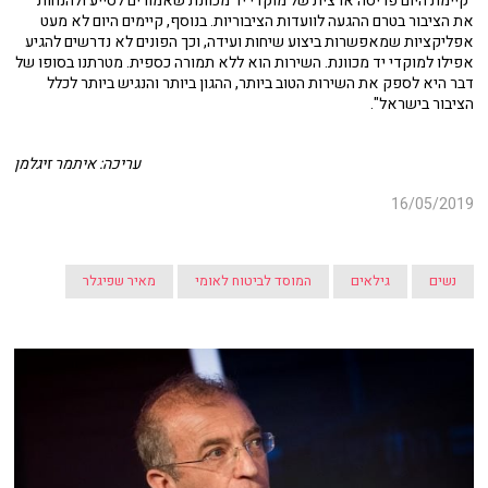
"קיימת היום פריסה ארצית של מוקדי יד מכוונת שאמורים לסייע ולהנחות
את הציבור בטרם ההגעה לוועדות הציבוריות. בנוסף, קיימים היום לא מעט
אפליקציות שמאפשרות ביצוע שיחות ועידה, וכך הפונים לא נדרשים להגיע
אפילו למוקדי יד מכוונת. השירות הוא ללא תמורה כספית. מטרתנו בסופו של
דבר היא לספק את השירות הטוב ביותר, ההגון ביותר והנגיש ביותר לכלל
הציבור בישראל".
עריכה: איתמר זיגלמן
16/05/2019
נשים
גילאים
המוסד לביטוח לאומי
מאיר שפיגלר