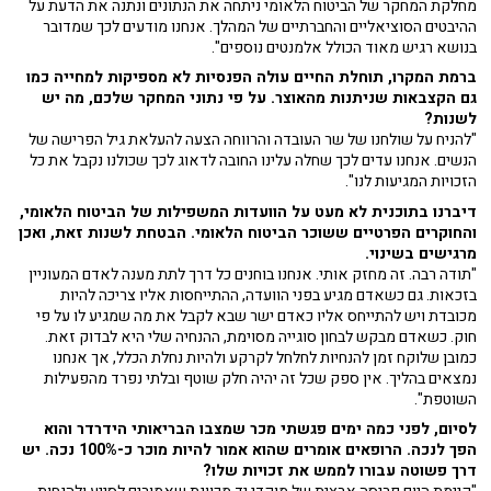
מחלקת המחקר של הביטוח הלאומי ניתחה את הנתונים ונתנה את הדעת על
ההיבטים הסוציאליים והחברתיים של המהלך. אנחנו מודעים לכך שמדובר
בנושא רגיש מאוד הכולל אלמנטים נוספים".
ברמת המקרו, תוחלת החיים עולה הפנסיות לא מספיקות למחייה כמו
גם הקצבאות שניתנות מהאוצר. על פי נתוני המחקר שלכם, מה יש
לשנות?
"להניח על שולחנו של שר העובדה והרווחה הצעה להעלאת גיל הפרישה של
הנשים. אנחנו עדים לכך שחלה עלינו החובה לדאוג לכך שכולנו נקבל את כל
הזכויות המגיעות לנו".
דיברנו בתוכנית לא מעט על הוועדות המשפילות של הביטוח הלאומי,
והחוקרים הפרטיים ששוכר הביטוח הלאומי. הבטחת לשנות זאת, ואכן
מרגישים בשינוי.
"תודה רבה. זה מחזק אותי. אנחנו בוחנים כל דרך לתת מענה לאדם המעוניין
בזכאות. גם כשאדם מגיע בפני הוועדה, ההתייחסות אליו צריכה להיות
מכובדת ויש להתייחס אליו כאדם ישר שבא לקבל את מה שמגיע לו על פי
חוק. כשאדם מבקש לבחון סוגייה מסוימת, ההנחיה שלי היא לבדוק זאת.
כמובן שלוקח זמן להנחיות לחלחל לקרקע ולהיות נחלת הכלל, אך אנחנו
נמצאים בהליך. אין ספק שכל זה יהיה חלק שוטף ובלתי נפרד מהפעילות
השוטפת".
לסיום, לפני כמה ימים פגשתי מכר שמצבו הבריאותי הידרדר והוא
הפך לנכה. הרופאים אומרים שהוא אמור להיות מוכר כ-100% נכה. יש
דרך פשוטה עבורו לממש את זכויות שלו?