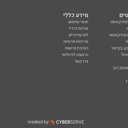
ים
מידע כללי
הפודקאסט
תנאי שימוש
ר
אודות הרדיו
 הפודקאסט
לוח שידורים
ר
מדיניות פרטיות
ע, בקיצור
הצהרת נגישות
כול
הרשמה לניוזלטר
צרו קשר
מנון רגב
created by
CYBER
SERVE