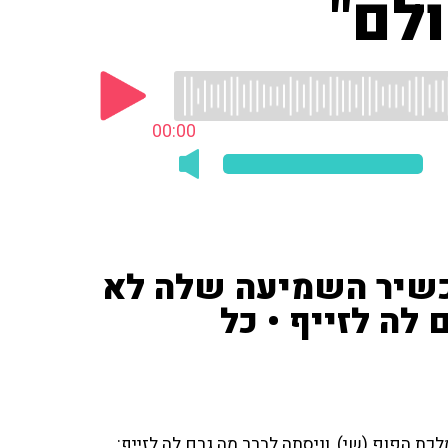
לם"
00:00
כשיר השמיעה שלה לא
 לה לזייף • כל
כת הפופ (שי), וניסתה לברר מה גרם לה לזייף: