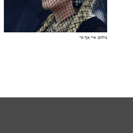
צילום: איי.אף.פי