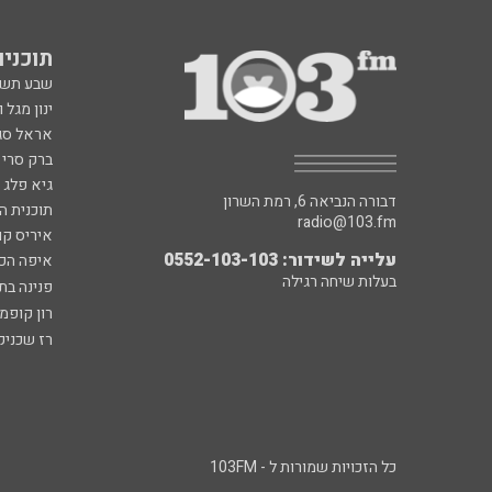
תוכניות fm
שבע תש
ינון מגל 
אראל סג"
ברק סרי 
גיא פלג
דבורה הנביאה 6, רמת השרון
תוכנית ה
radio@103.fm
איריס קו
עלייה לשידור: 0552-103-103
איפה הכ
בעלות שיחה רגילה
פנינה בת
רון קופמ
רז שכניק
כל הזכויות שמורות ל - 103FM