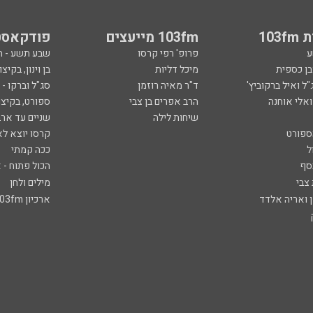
103
103fm מייעצים
פודקאסט
ע
פרופ' רפי קרסו
שבע תשע - 
ובן כספית
מיכל דליות
בן וינון, בקיצו
ל ואיל ברקוביץ'
ד"ר מאיה רוזמן
סג"ל וברקו -
ואלי אוחנה
הרב אפרים בן צבי
ספורט, בקיצו
שיחות לילה
שניים עד ארב
ספורט
קרסו יוצא לא
ל
ככה קמתי
סף
הכול פתוח - א
 צבי
מילים ולחן
ן ואריה אלדד
ארכיון 103fm