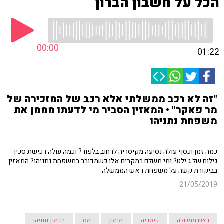
הכל על חשבון הברון
00:00
01:22
"זה לא רכב ממשלתי אלא רכב של המזכירה של
מר פאקר" • המאזין הסביר מי לדעתו מממן את
משפחת נתניהו
כמה זמן וכסף עולה נסיעה מקיסריה לרחוב בלפור? וכמה עולה רכישת סכין
גילוח של ג'ילט? ומי משלם במקרים אלו כשמדובר במשפחת נתניהו? המאזין
בביקורת קשה על משפחת ראש הממשלה.
21/05/2019
ראש ממשלה
קיסריה
מימון
מס
בנימין נתניהו