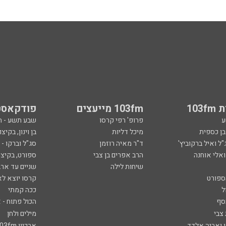
103
103fm מייעצים
פודקאסט
ע
פרופ' רפי קרסו
שבע תשע - 
ובן כספית
מיכל דליות
בן וינון, בקיצו
ל ואיל ברקוביץ'
ד"ר מאיה רוזמן
סג"ל וברקו -
ואלי אוחנה
הרב אפרים בן צבי
ספורט, בקיצו
שיחות לילה
שניים עד ארב
ספורט
קרסו יוצא לא
ל
ככה קמתי
סף
הכול פתוח - א
 צבי
מילים ולחן
ן ואריה אלדד
ארכיון 103fm