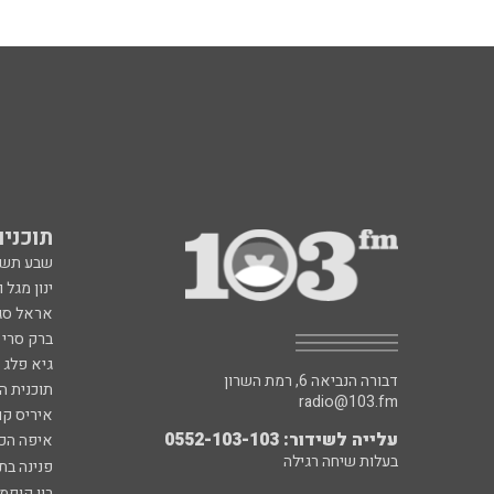
תוכניות fm
שבע תש
ינון מגל 
אראל סג"
ברק סרי 
גיא פלג
דבורה הנביאה 6, רמת השרון
תוכנית ה
radio@103.fm
איריס קו
עלייה לשידור: 0552-103-103
איפה הכ
בעלות שיחה רגילה
פנינה בת
רון קופמ