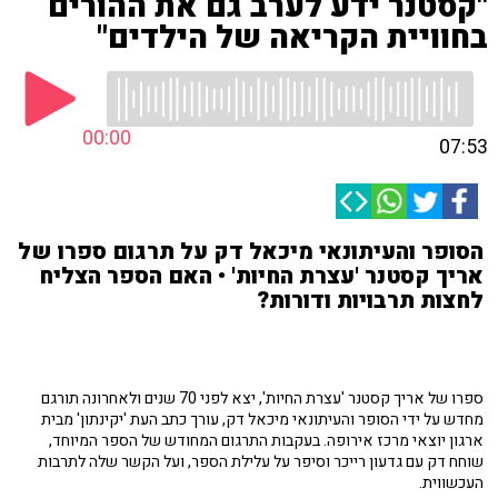
"קסטנר ידע לערב גם את ההורים
בחוויית הקריאה של הילדים"
00:00
07:53
הסופר והעיתונאי מיכאל דק על תרגום ספרו של
אריך קסטנר 'עצרת החיות' • האם הספר הצליח
לחצות תרבויות ודורות?
ספרו של אריך קסטנר 'עצרת החיות', יצא לפני 70 שנים ולאחרונה תורגם
מחדש על ידי הסופר והעיתונאי מיכאל דק, עורך כתב העת 'יקינתון' מבית
ארגון יוצאי מרכז אירופה. בעקבות התרגום המחודש של הספר המיוחד,
שוחח דק עם גדעון רייכר וסיפר על עלילת הספר, ועל הקשר שלה לתרבות
העכשווית.