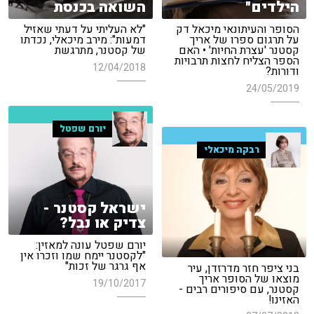
הילדים"
השואה בכנסת
הסופר והעיתונאי מיכאל דק
"לא העליתי על דעתי שאזיל
על תרגום ספרו של אריך
דמעות": מירב מיכאלי, נכדתו
קסטנר 'עצרת החיות' • האם
של קסטנר, מתרגשת
הספר הצליח לחצות תרבויות
12/04/2018
ודורות?
24/05/2019
יורם שפטל
רבקה מיכאלי
ישראל קסטנר -
צדיק או נבל?
יורם שפטל עונה למאזין:
"לקסטנר יימח שמו וזכרו אין
אף גרגר של זכות"
בני ציפר חזר מדרזדן, עיר
מוצאו של הסופר אריך
19/10/2017
קסטנר, עם סיפורים רבים -
האזינו!