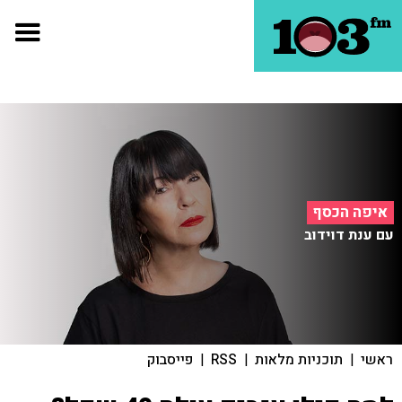
איפה הכסף
עם ענת דוידוב
ראשי
|
תוכניות מלאות
|
RSS
|
פייסבוק