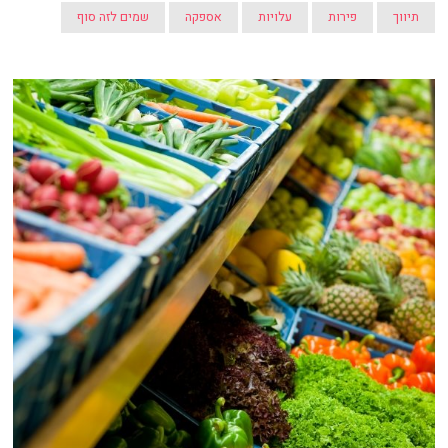
תיווך
פירות
עלויות
אספקה
שמים לזה סוף