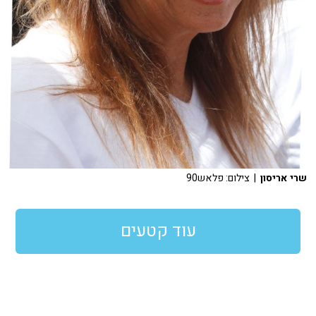
שרי אריסון
| צילום: פלאש90
עוד קטעים