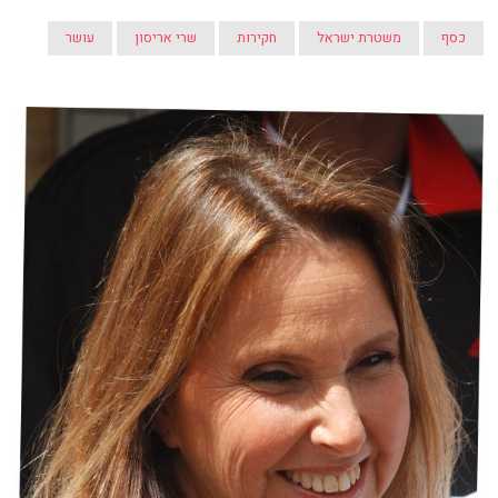
כסף
משטרת ישראל
חקירות
שרי אריסון
עושר