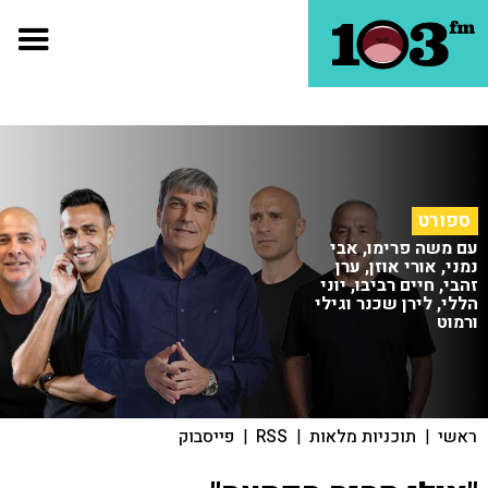
ספורט
עם משה פרימו, אבי
נמני, אורי אוזן, ערן
זהבי, חיים רביבו, יוני
הללי, לירן שכנר וגילי
ורמוט
ראשי
|
תוכניות מלאות
|
RSS
|
פייסבוק