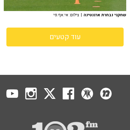
שחקני נבחרת ארגנטינה
| צילום: אי.אף.פי
עוד קטעים