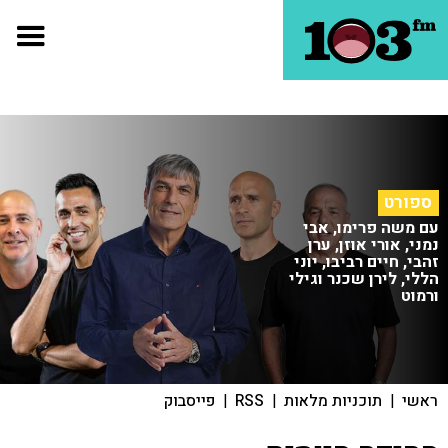
ספורט
עם משה פרימו, אבי
נמני, אורי אוזן, ערן
זהבי, חיים רביבו, יוני
הללי, לירן שכנר וגילי
ורמוט
ראשי
|
תוכניות מלאות
|
RSS
|
פייסבוק