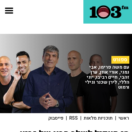
ספורט
עם משה פרימו, אבי
נמני, אורי אוזן, ערן
זהבי, חיים רביבו, יוני
הללי, לירן שכנר וגילי
ורמוט
ראשי
|
תוכניות מלאות
|
RSS
|
פייסבוק