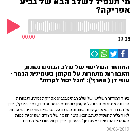
מי תעפיל לשלב הבא של גביע
אפריקה?
00:00
09:08
המחזור השלישי של שלב הבתים נפתח,
והנבחרות מתחרות על מקומן בשמינית הגמר •
עוזי דן ('הארץ'): "הכל יכול לקרות"
בעוד המחזור השלישי של שלב הבתים בגביע אפריקה נפתח, הנבחרות
השונות מתחרות זו בזו על מקומן בשמינית הגמר. עוזי דן, כתב 'הארץ', עדכן
על הנבחרות האפריקאיות השונות, כמו גם על הסיכויים שמצרים המארחת
לא תצליח להעפיל לשלב הבא. כיצד הפסד של מצרים ישפיע על כמות
האוהדים הנוכחים באצטדיון? בהמשך עדכן דן על מונדיאל הנשים.
30/06/2019